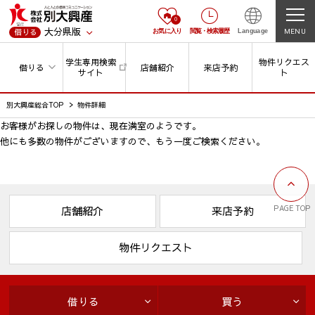
0
大分県版
MENU
借りる
お気に入り
閲覧
・
検索履歴
Language
学生専用検索
物件リクエス
借りる
店舗紹介
来店予約
サイト
ト
別大興産総合TOP
物件詳細
お客様がお探しの物件は、現在満室のようです。
他にも多数の物件がございますので、
もう一度ご検索ください。
PAGE TOP
店舗紹介
来店予約
物件リクエスト
借りる
買う