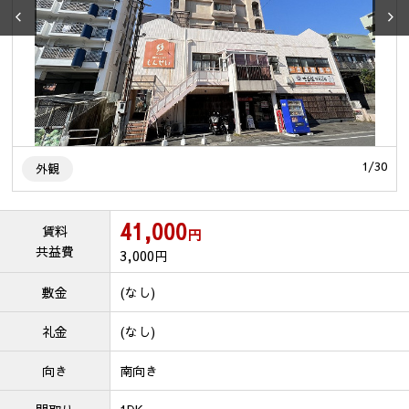
0
1
/
30
外観
41,000
賃料
円
共益費
3,000
円
敷金
(なし)
礼金
(なし)
向き
南向き