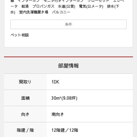
線 インターホン モニタ付きインターホン クローゼット エレベ
ータ 給湯 プロパンガス 水道(公営) 電気(公メータ) 排水(下
水) 室内洗濯機置き場 バルコニー
条件
ペット相談
部屋情報
間取り
1DK
面積
30m²(9.08坪)
向き
南向き
階建 / 階
12階建／12階