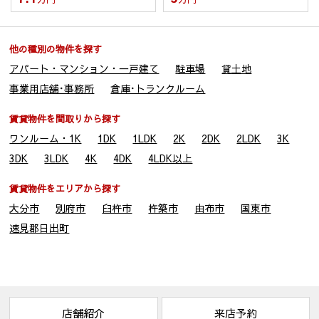
あたっては、機密保持のために必要な措置を講じます。第三者
への個人情報の提供は、停止請求ができますが、契約履行上、
管理上の支障が生じることがあります。
(1) 取引の相手方となる者または見込者。あるいは取引の相手
他の種別の物件を探す
方となるもの又は見込者から委託を受けた賃貸運営会社等。
アパート・マンション・一戸建て
駐車場
貸土地
(2) 他の宅建・不動産管理業者。
事業用店舗･事務所
倉庫･トランクルーム
(3) 建物の所有者、貸主、又は、建物所有者から委託を受けた
賃貸管理運営会社等。
賃貸物件を間取りから探す
(4) 賃料収納に関する大分銀行などの金融機関等
ワンルーム・1K
1DK
1LDK
2K
2DK
2LDK
3K
(5) 賃料債務保証に関わる家賃保証会社
3DK
3LDK
4K
4DK
4LDK以上
４．個人情報を共同利用する場合
賃貸物件をエリアから探す
当社は下記のとおりお客様の個人情報を共同利用いたします。
なお、共同利用させていただくにあたっては、公正競争の確保
大分市
別府市
臼杵市
杵築市
由布市
国東市
に十分配慮いたします。
速見郡日出町
〔共同して利用するお客様情報〕
・お客様基本情報（氏名、住所、電話番号、メールアドレス等）
・新しく居住される物件に関する情報（所在地、賃料、設備等）
・法務局から取得する全部事項証明書
〔共同利用する者の範囲〕
店舗紹介
来店予約
・株式会社マネージメント保証