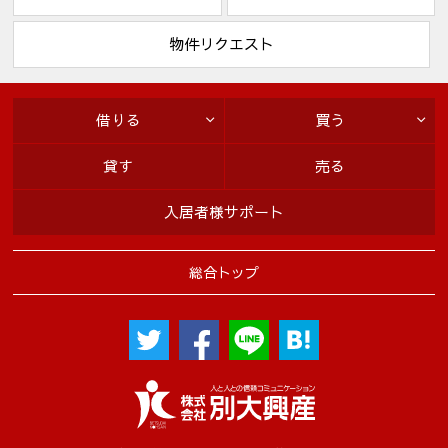
・株式会社シティ開発
〔共同利用する者の利用目的〕
物件リクエスト
・賃貸借契約に付随する保証契約及び保証委託契約並びにそれ
に関連する業務
・リフォーム等のご案内
借りる
買う
〔上記お客様情報の管理責任者〕
・株式会社別大興産
貸す
売る
５．本人が個人情報を与えることの任意性及び当該情報を与え
入居者様サポート
なかった場合に本人に生じる結果
取引の相手方との契約書等で個人情報を利用（1項(1)～(9)）させ
て頂きますが、個人情報を頂けない場合、契約をお断りするこ
総合トップ
とがあります。
６．個人情報に関するお客様の権利
お客様は当社に対し、当社が保有するお客様の個人情報の開示
請求をすることができます。また、万が一当社の保有するお客
様の個人情報に関し誤りがあった場合には、お客様の求めによ
り訂正等をすることができます。この手続き等詳細に関して
は、下記お問い合わせ窓口にお尋ね下さい。