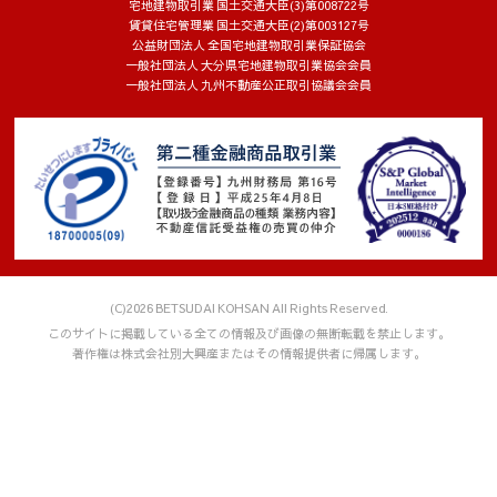
宅地建物取引業 国土交通大臣(3)第008722号
賃貸住宅管理業 国土交通大臣(2)第003127号
７．本人が容易に認識できない方法によって個人情報を取得す
公益財団法人 全国宅地建物取引業保証協会
る場合
一般社団法人 大分県宅地建物取引業協会会員
一般社団法人 九州不動産公正取引協議会会員
当社は、お客様個々のニーズに合わせてウェブサイトをカスタ
マイズしたり、ウェブサイトの内容やご提供するサービスをお
客様が、よりご満足いただけるよう改良したりするため、クッ
キー等を使用することがあります。
８．安全管理措置
(1) 個人情報の取り扱いに係る規程の整備
・個人情報の取得、利用、保存、提供、削除、廃棄等のすべて
の局面における取り扱い方法や従業者の役割を、各種規程に定
(C)2026 BETSUDAI KOHSAN All Rights Reserved.
めています。
このサイトに掲載している全ての情報及び画像の無断転載を禁止します。
(2) 組織的安全管理措置
著作権は株式会社別大興産またはその情報提供者に帰属します。
・個人情報の取り扱いに関する個人情報保護管理者を設置して
います。
・個人情報の取り扱いにおいて従業者に付与する権限、範囲を
明確にしたうえで、点検を実施し、法令違反や漏えいなどの問
題発生時の報告体制を整備しています。
・個人情報の取り扱いに関する内部監査や第三者認証監査を定