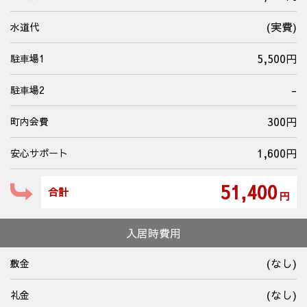
(実費)
水道代
5,500円
駐⾞場1
-
駐⾞場2
300円
町内会費
1,600円
安心サポート
51,400
合計
円
入居時費用
(なし)
敷金
(なし)
礼金