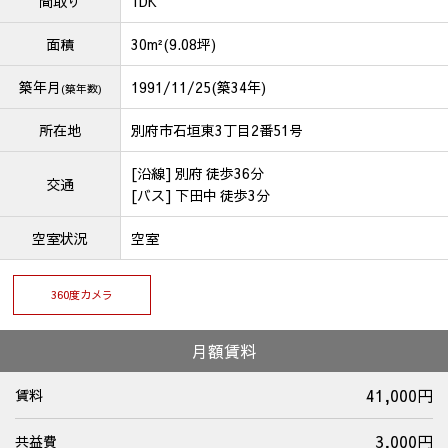
間取り
1DK
面積
30m²(9.08坪)
築年月
1991/11/25(築34年)
(築年数)
所在地
別府市石垣東3丁目2番51号
[沿線] 別府 徒歩36分
交通
[バス] 下田中 徒歩3分
空室状況
空室
360度カメラ
月額賃料
41,000円
賃料
3,000円
共益費