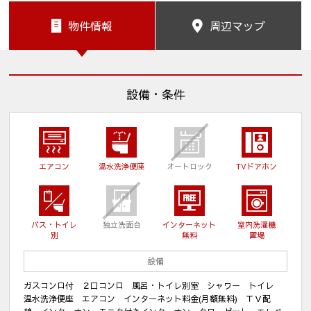
物件情報
周辺マップ
設備・条件
エアコン
温水洗浄便座
オートロック
TVドアホン
バス・トイレ
独立洗面台
インターネット
室内洗濯機
別
無料
置場
設備
ガスコンロ付 ２口コンロ 風呂・トイレ別室 シャワー トイレ
温水洗浄便座 エアコン インターネット料金(月額無料) ＴＶ配