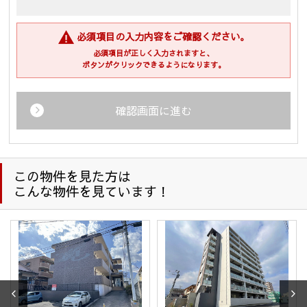
せて頂きます。
(1)・不動産の売買については「不動産物件の紹介及び付随する
売買契約の締結、仲介業務」
必須項目の入力内容をご確認ください。
・賃貸については「入居受付審査、紹介カード、結果などの
必須項目が正しく入力されますと、
連絡、賃貸借契約、保証契約、保証委託契約、管理委託契
ボタンがクリックできるようになります。
約、それらに付随する契約の締結、仲介、履行、及び契約
管理、契約後の運営管理、アフターサービス等の実施、解
約・退去精算業務、転居後の連絡」
確認画面に進む
・企業主導型保育事業の運営のため
(2) 住宅等の管理業務を委託された場合、委託された業務を遂
行するために個人情報を利用します。
(3) 上記(1)の利用目的の達成に必要な範囲での、個人情報の第
この物件を見た方は
三者への提供及び第三者からの提供。
こんな物件を見ています！
(4) 上記(1)の業務及び情報、サービスの提供のための郵便物、
電話、電子メール等による営業活動。
(5) 情報、サービスの提供については、ご本人からの申し出が
ありましたら、利用を停止致します。
(6) 個人情報保護のため、当社が以前から保有しています個人
情報の利用にあたっては、本人の同意を得たうえでご利用
させて頂きます。
(7) 防犯のための監視カメラの画像