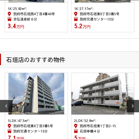
(8) 名刺交換などで取得した取引先様の個人情報は、業務連
1K（27.17m²）
1K（26.88m²）
絡・業務依頼・業務に関連する情報提供のために使用しま
別府市石垣東6丁目3番5号
別府市石垣東8丁目5番30号
す。
別府交通センター13分
石垣8丁目４分
(9) 入社希望者の個人情報は入社希望者への情報提供、連絡・
5.2
3.5
万円
万円
採用業務管理のため、入社後は従業員の人事管理の目的の
ために使用します。退職した従業員の情報は、在職中に管
理していた情報の開示等の申し出があった場合、その回答
のため利用します。
石垣店のおすすめ物件
２．個人情報の委託
当社は、1項(1)～(9)の利用目的・業務を履行する為、外部業者
に委託することがあります。この場合、契約等で個人情報の安
全管理に努めます。
３．個人情報の第三者提供
当社が保有する個人情報については、上記1.の利用目的達成の
為に、不動産情報、お名前、ご住所等の所要項目に付いては、
書面、郵便物、電話、電子メール、広告媒体等により、次の第
2LDK（52.8m²）
1DK（30.72m²）
三者に提供される場合がございます。尚、ご本人からの申し出
別府市石垣東1丁目2-15
別府市石垣東1丁目1番12
石垣幸橋４分
石垣幸橋４分
がありましたら、提供を停止致します。又、第三者への提供に
5
5
万円
万円