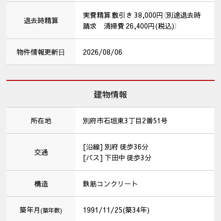
実費精算 敷引き 38,000円（別途退去時
退去時精算
請求 清掃費 26,400円(税込)）
物件情報更新⽇
2026/08/06
建物情報
所在地
別府市石垣東3丁目2番51号
[沿線] 別府 徒歩36分
交通
[バス] 下田中 徒歩3分
構造
鉄筋コンクリート
築年月
1991/11/25(築34年)
(築年数)