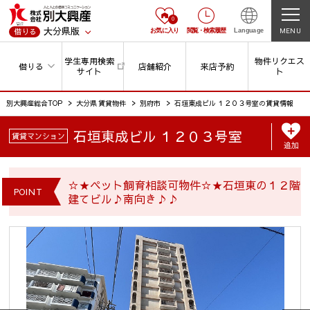
0
大分県版
MENU
借りる
お気に入り
閲覧
・
検索履歴
Language
学生専用検索
物件リクエス
借りる
店舗紹介
来店予約
サイト
ト
別大興産総合TOP
大分県 賃貸物件
別府市
石垣東成ビル １２０３号室の賃貸情報
石垣東成ビル １２０３号室
賃貸マンション
追加
☆★ペット飼育相談可物件☆★石垣東の１２階
POINT
建てビル♪南向き♪♪