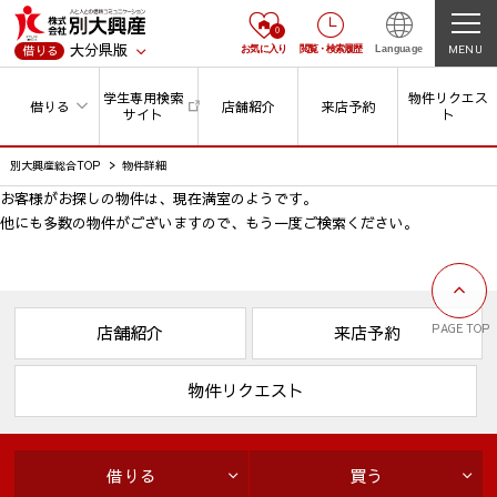
0
大分県版
MENU
借りる
お気に入り
閲覧
・
検索履歴
Language
学生専用検索
物件リクエス
借りる
店舗紹介
来店予約
サイト
ト
別大興産総合TOP
物件詳細
お客様がお探しの物件は、現在満室のようです。
他にも多数の物件がございますので、
もう一度ご検索ください。
PAGE TOP
店舗紹介
来店予約
物件リクエスト
借りる
買う