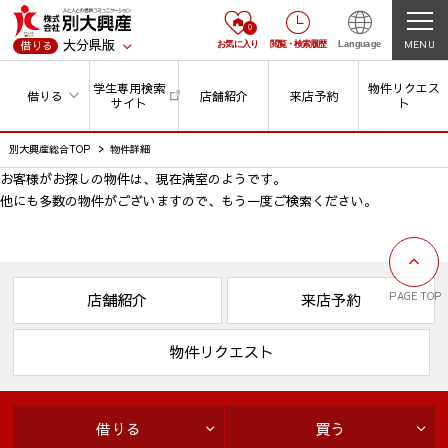
0
大分県版
MENU
借りる
お気に入り
閲覧
・
検索履歴
Language
学生専用検索
物件リクエス
借りる
店舗紹介
来店予約
サイト
ト
別大興産総合TOP
物件詳細
お客様がお探しの物件は、現在満室のようです。
他にも多数の物件がございますので、
もう一度ご検索ください。
PAGE TOP
店舗紹介
来店予約
物件リクエスト
借りる
買う