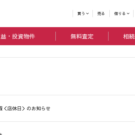
買う
売る
借りる
収益・投資
物件
無料査定
相続
暇＜店休日＞のお知らせ
せ