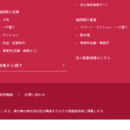
学⽣専用検索サイト
福岡県の売買
土地
福岡県の賃貸
一戸建て
アパート・マンション・⼀⼾建て
マンション
駐⾞場
収益・投資物件
事業用店舗・事務所
事業用(店舗・倉庫など)
法人転勤者様はこちら
特集から探す
採用情報
お問い合わせ
止します。
著作権は株式会社別大興産またはその情報提供者に帰属します。