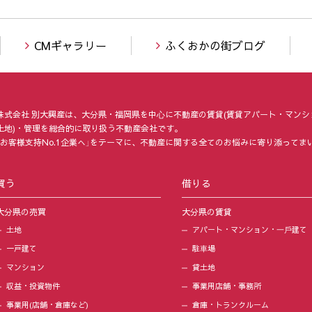
CMギャラリー
ふくおかの街ブログ
株式会社 別大興産は、大分県・福岡県を中⼼に不動産の賃貸(賃貸アパート・マンシ
土地)・管理を総合的に取り扱う不動産会社です。
「お客様支持No.1企業へ」をテーマに、不動産に関する全てのお悩みに寄り添ってま
買う
借りる
大分県の売買
大分県の賃貸
土地
アパート・マンション・⼀⼾建て
一戸建て
駐⾞場
マンション
貸土地
収益・投資物件
事業用店舗・事務所
事業用(店舗・倉庫など)
倉庫・トランクルーム