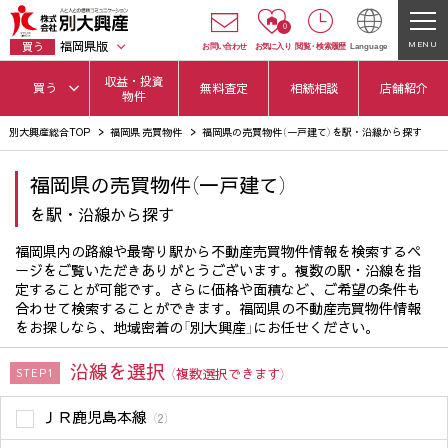
0
福岡県版
MENU
買う
お問い合わせ
お気に入り
閲覧
・
検索履歴
Language
収益・投資
買う
無料査定
相続相談
店舗紹介
物件
別大興産総合TOP
福岡県 売買物件
福岡県の売買物件（一戸建て）を駅・沿線から探す
福岡県の売買物件（一戸建て）
を駅・沿線から探す
福岡県内の路線や最寄り駅から不動産売買物件情報を検索するペ
ージをご覧いただきありがとうございます。複数の駅・沿線を指
定することが可能です。さらに価格や面積など、ご希望の条件も
合わせて検索することができます。福岡県の不動産売買物件情報
をお探しなら、地域密着の「別大興産」にお任せください。
沿線を選択
（複数選択できます）
STEP1
ＪＲ鹿児島本線
（2）