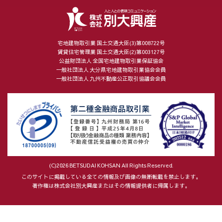
宅地建物取引業 国土交通大臣(3)第008722号
賃貸住宅管理業 国土交通大臣(2)第003127号
公益財団法人 全国宅地建物取引業保証協会
一般社団法人 大分県宅地建物取引業協会会員
一般社団法人 九州不動産公正取引協議会会員
(C)2026 BETSUDAI KOHSAN All Rights Reserved.
このサイトに掲載している全ての情報及び画像の無断転載を禁止します。
著作権は株式会社別大興産またはその情報提供者に帰属します。