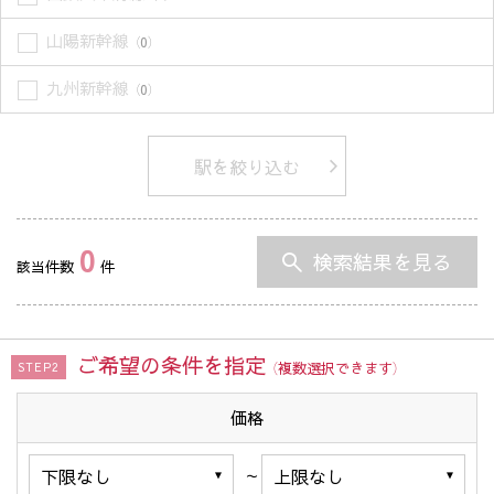
山陽新幹線
（0）
九州新幹線
（0）
駅を絞り込む
0
検索結果を見る
該当件数
件
ご希望の条件を指定
（複数選択できます）
STEP2
価格
～