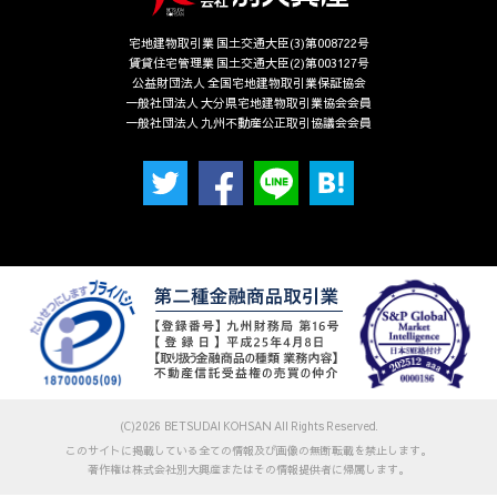
宅地建物取引業 国土交通大臣(3)第008722号
賃貸住宅管理業 国土交通大臣(2)第003127号
公益財団法人 全国宅地建物取引業保証協会
一般社団法人 大分県宅地建物取引業協会会員
一般社団法人 九州不動産公正取引協議会会員
(C)2026 BETSUDAI KOHSAN All Rights Reserved.
このサイトに掲載している全ての情報及び画像の無断転載を禁止します。
著作権は株式会社別大興産またはその情報提供者に帰属します。