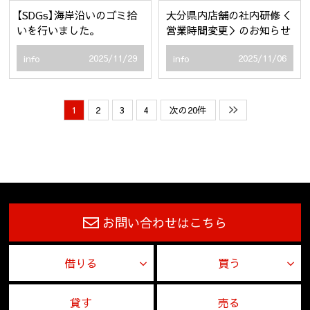
【SDGs】海岸沿いのゴミ拾
大分県内店舗の社内研修＜
いを行いました。
営業時間変更＞のお知らせ
2025/11/29
2025/11/06
info
info
1
2
3
4
次の20件
お問い合わせはこちら
借りる
買う
貸す
売る