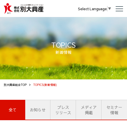
Select Language
▼
TOPICS
新着情報
別大興産総合TOP
TOPICS(新着情報)
プレス
メディア
セミナー
全て
お知らせ
リリース
掲載
情報