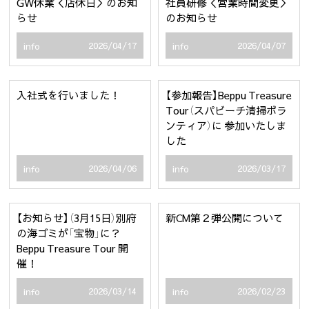
GW休業＜店休日＞のお知
社員研修＜営業時間変更＞
らせ
のお知らせ
2026/04/17
2026/04/07
info
info
入社式を行いました！
【参加報告】Beppu Treasure
Tour（スパビーチ清掃ボラ
ンティア）に 参加いたしま
した
2026/04/06
2026/03/17
info
info
【お知らせ】（3月15日）別府
新CM第２弾公開について
の海ゴミが「宝物」に？
Beppu Treasure Tour 開
催！
2026/03/14
2026/02/23
info
info