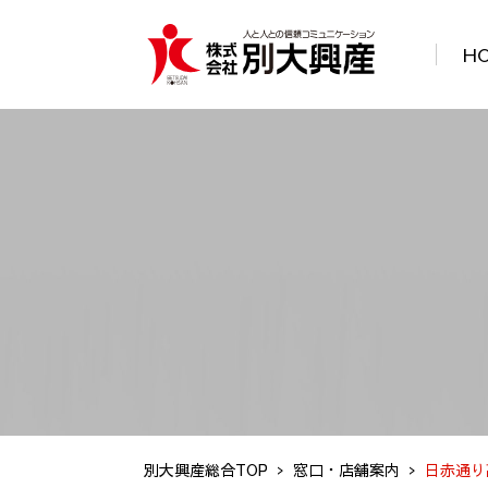
H
別大興産総合TOP
窓口・店舗案内
日赤通り