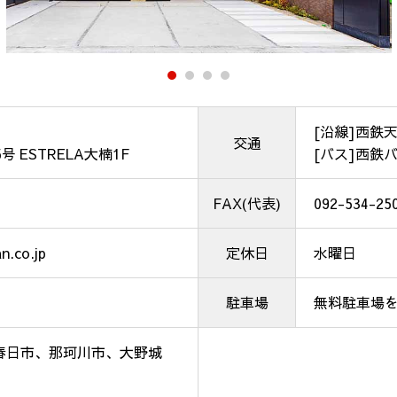
[沿線]西鉄天
交通
 ESTRELA大楠1F
[バス]西鉄バ
FAX(代表)
092-534-25
n.co.jp
定休日
水曜日
駐車場
無料駐車場
春日市、那珂川市、大野城