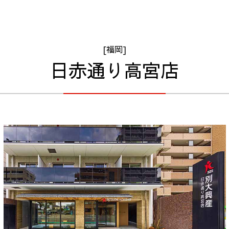
[福岡]
日赤通り高宮店