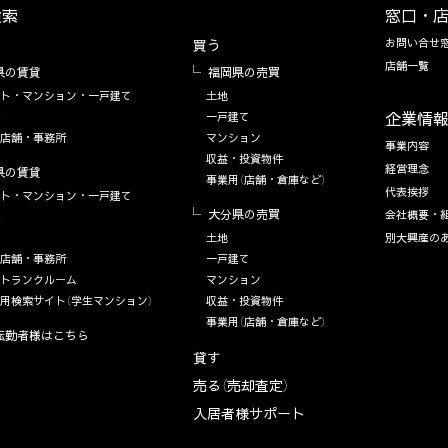
検索
窓口・
お問い合せ
買う
店舗一覧
県の賃貸
福岡県の売買
ト・マンション・一戸建て
土地
企業情
一戸建て
店舗・事務所
マンション
事業内容
収益・投資物件
経営理念
県の賃貸
事業用（店舗・倉庫など）
代表挨拶
ト・マンション・一戸建て
大分県の売買
会社概要・
土地
別大興産の
店舗・事務所
一戸建て
トランクルーム
マンション
用検索サイト（学生マンション）
収益・投資物件
事業用（店舗・倉庫など）
転勤者様はこちら
貸す
売る（売却査定）
入居者様サポート