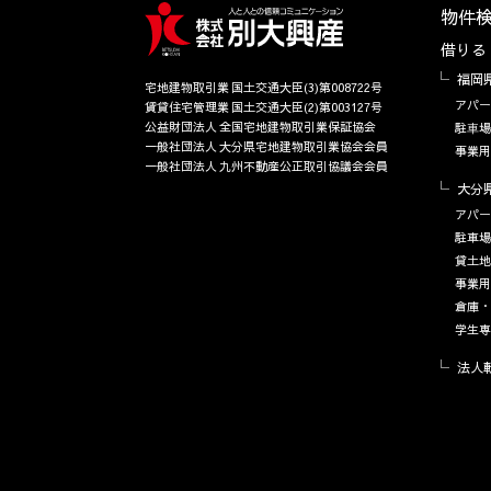
物件
借りる
福岡
宅地建物取引業 国土交通大臣(3)第008722号
アパー
賃貸住宅管理業 国土交通大臣(2)第003127号
公益財団法人 全国宅地建物取引業保証協会
駐⾞場
一般社団法人 大分県宅地建物取引業協会会員
事業用
一般社団法人 九州不動産公正取引協議会会員
大分
アパー
駐車場
貸土地
事業用
倉庫・
学生専
法人