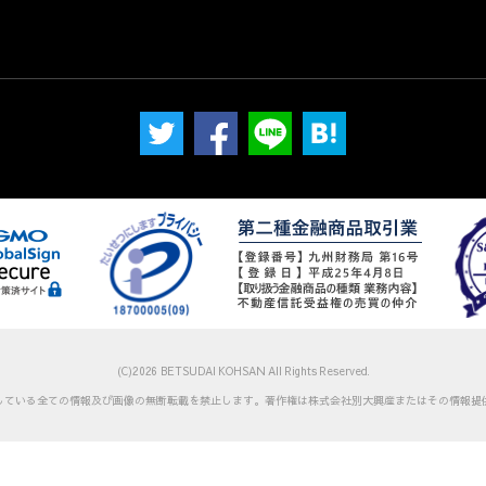
(C)2026 BETSUDAI KOHSAN All Rights Reserved.
している全ての情報及び画像の無断転載を禁止します。
著作権は株式会社別大興産またはその情報提