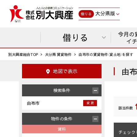
大分県版
借りる
今月の
借りる
イ
別大興産総合TOP
大分県 賃貸物件
由布市の賃貸物件（貸土地）を探す
由
地図で表示
検索条件
由布市
変 更
該当件数
物件の条件
賃料
チェック