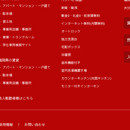
アパート・マンション・⼀⼾建て
新築・築浅
大
駐⾞場
敷金0・礼金0・前家賃無料
貸土地
インターネット無料(月額無料)
事業用店舗・事務所
オートロック
倉庫・トランクルーム
独立洗面台
学⽣専用検索サイト
宅配ボックス
冷暖房
福岡県の賃貸
追炊機能付き
アパート・マンション・⼀⼾建て
室内洗濯機置き場
駐⾞場
カウンターキッチン(対面キッチン)
事業用店舗・事務所
モニター付きインターホン
法人転勤者様はこちら
採用情報
お問い合わせ