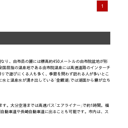
1
連なり、由布岳の麓には標高約450メートルの由布院盆地が形
全国屈指の温泉地である由布院温泉には高速道路のインターチ
日帰りで遊びにくる人も多く、季節を問わず訪れる人が多いとこ
水と温泉水が湧き出している「金鱗湖」では湖面から霧が立ち
ます。大分空港までは高速バス「エアライナー」で約1時間。福
州自動車道や長崎自動車道に出ることも可能です。市内は、ス