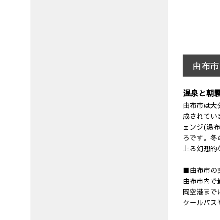
由布市
温泉と朝
由布市は大
成されてい
ェンジ(湯
ろです。冬
上る幻想的
■由布市の
由布市内で
岡空港まで
クールバス