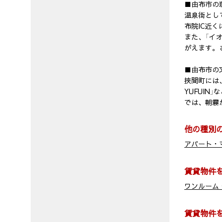
■由布市の
温泉街とし
布院IC近
また、「イ
がえます。さ
■由布市の
挾間町には、
YUFUI
では、朝霧
他の種別
アパート・
賃貸物件
ワンルーム・
賃貸物件