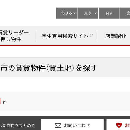
借りる
買う
貸す
賃貸リーダー
学生専用検索サイト
店舗紹介
チ押し物件
布市
の
賃貸物件（貸土地）を探す
1
件
お問い合わせ
お
した物件をまとめて