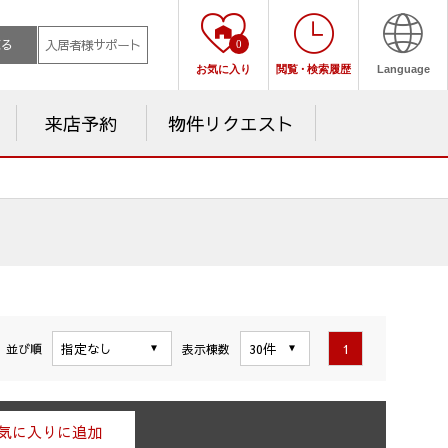
売る
入居者様サポート
0
お気に入り
閲覧
・
検索履歴
Language
来店予約
物件リクエスト
1
並び順
表示棟数
気に入りに追加