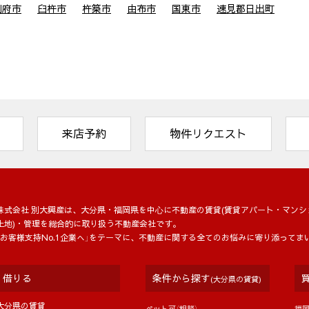
別府市
臼杵市
杵築市
由布市
国東市
速見郡日出町
来店予約
物件リクエスト
株式会社 別大興産は、大分県・福岡県を中⼼に不動産の賃貸(賃貸アパート・マンシ
土地)・管理を総合的に取り扱う不動産会社です。
「お客様支持No.1企業へ」をテーマに、不動産に関する全てのお悩みに寄り添ってま
借りる
条件から探す
(大分県の賃貸)
大分県の賃貸
ペット可（相談）
福