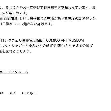
り、食べ歩きやお土産選びで連日観光客で賑わっています。湯
ルメが楽しめます。
産直百姓市場」という農作物の直売所があり充実度の高さがうか
ており1日滞在しても飽きない施設です。
ウェル湯布院美術館」「COMICO ART MUSEUM
「マルク・シャガールゆふいん金鱗湖美術館」から見える金鱗湖
活を送れるでしょう。
庫･トランクルーム
4K
4DK
4LDK以上