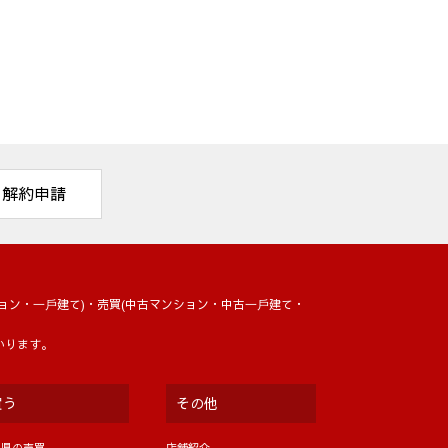
解約申請
ョン・⼀⼾建て)・売買(中古マンション・中古⼀⼾建て・
いります。
買う
その他
岡県の売買
店舗紹介