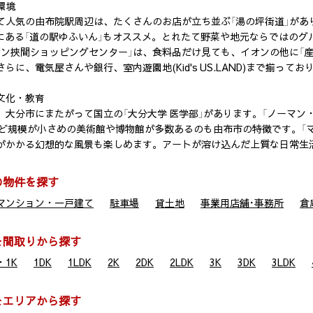
環境
て人気の由布院駅周辺は、たくさんのお店が立ち並ぶ「湯の坪街道」があ
くにある「道の駅ゆふいん」もオススメ。とれたて野菜や地元ならではのグ
オン挾間ショッピングセンター」は、食料品だけ見ても、イオンの他に「
らに、電気屋さんや銀行、室内遊園地(Kid's US.LAND)まで揃っ
文化・教育
大分市にまたがって国立の「大分大学 医学部」があります。「ノーマン・ロック
N」など規模が小さめの美術館や博物館が多数あるのも由布市の特徴です。
がかかる幻想的な風景も楽しめます。アートが溶け込んだ上質な日常生
の物件を探す
マンション・一戸建て
駐車場
貸土地
事業用店舗･事務所
倉
を間取りから探す
1K
1DK
1LDK
2K
2DK
2LDK
3K
3DK
3LDK
をエリアから探す