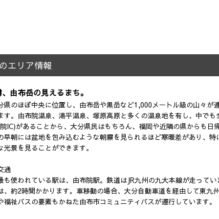
のエリア情報
霧、由布岳の見えるまち。
分県のほぼ中央に位置し、由布岳や黒岳など1,000メートル級の山々が
ます。由布院温泉、湯平温泉、塚原高原と多くの温泉地を有し、中でも
布院IC)があることから、大分県民はもちろん、福岡や近隣の県からも
の早朝には盆地を包み込むような朝霧を見られるほど寒暖差があり、特に
な光景を見ることができます。
交通
最も使われている駅は、由布院駅。鉄道はJR九州の九大本線が走ってい
は、約2時間かかります。車移動の場合、大分自動車道を経由して東九
や福祉バスの要素もかねた由布市コミュニティバスが運行しています。