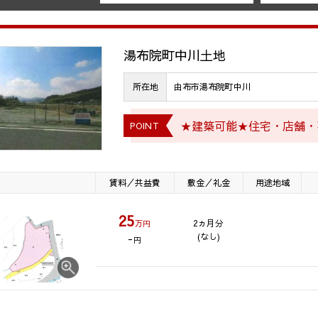
湯布院町中川土地
所在地
由布市湯布院町中川
★建築可能★住宅・店舗・事
POINT
賃料／共益費
敷金／礼金
用途地域
25
2ヵ月分
万円
(なし)
-
円