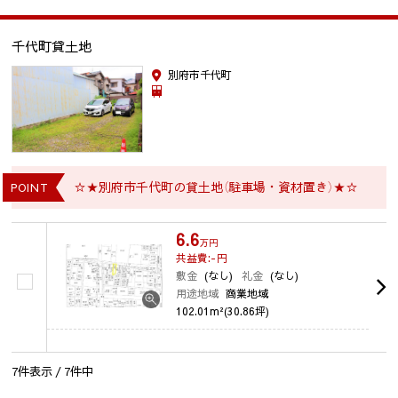
千代町貸土地
別府市千代町
☆★別府市千代町の貸土地（駐車場・資材置き）★☆
POINT
6.6
万円
共益費:-
円
敷金
(なし)
礼金
(なし)
用途地域
商業地域
102.01m²(30.86坪)
7
件表示 /
7
件中