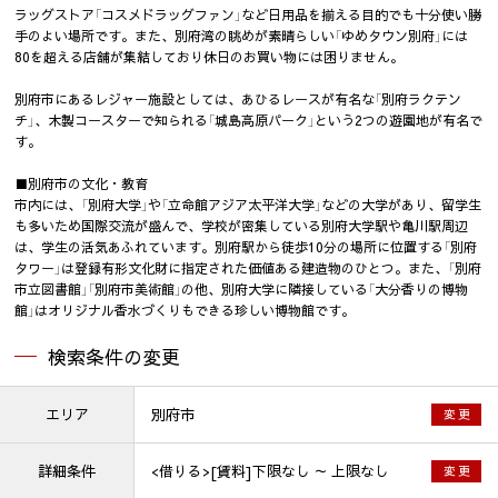
ラッグストア「コスメドラッグファン」など日用品を揃える目的でも十分使い勝
手のよい場所です。また、別府湾の眺めが素晴らしい「ゆめタウン別府」には
80を超える店舗が集結しており休日のお買い物には困りません。
別府市にあるレジャー施設としては、あひるレースが有名な「別府ラクテン
チ」、木製コースターで知られる「城島高原パーク」という2つの遊園地が有名で
す。
■別府市の文化・教育
市内には、「別府大学」や「立命館アジア太平洋大学」などの大学があり、留学生
も多いため国際交流が盛んで、学校が密集している別府大学駅や亀川駅周辺
は、学生の活気あふれています。別府駅から徒歩10分の場所に位置する「別府
タワー」は登録有形文化財に指定された価値ある建造物のひとつ。また、「別府
市立図書館」「別府市美術館」の他、別府大学に隣接している「大分香りの博物
館」はオリジナル香水づくりもできる珍しい博物館です。
検索条件の変更
エリア
別府市
変 更
詳細条件
<借りる>[賃料]下限なし ～ 上限なし
変 更