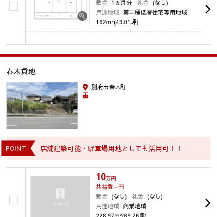
敷金
1ヵ月分
礼金
(なし)
用途地域
第二種低層住宅専用地域
162m²(49.01坪)
春木貸地
別府市春木町
店舗建築可能・駐車場用地としても活用可！！
POINT
10
万円
共益費:-
円
敷金
(なし)
礼金
(なし)
用途地域
商業地域
228.97m²(69.26坪)