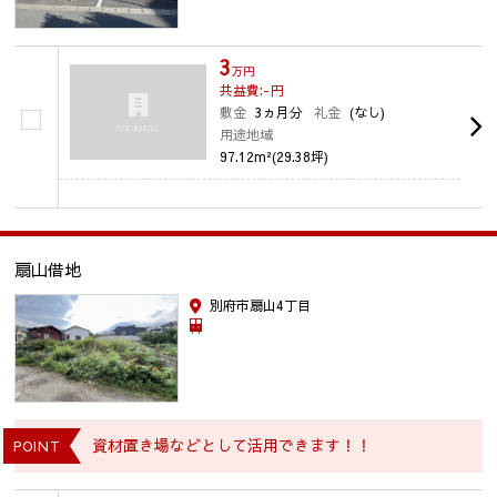
3
万円
共益費:-
円
敷金
3ヵ月分
礼金
(なし)
用途地域
97.12m²(29.38坪)
扇山借地
別府市扇山4丁目
資材置き場などとして活用できます！！
POINT