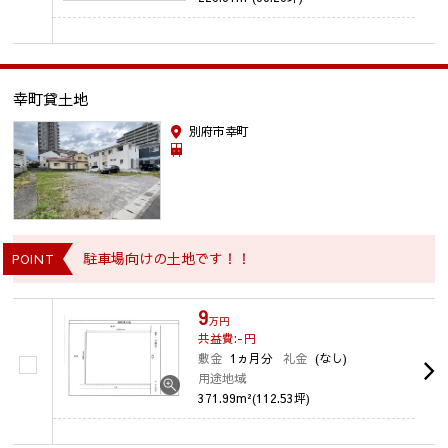
幸町貸土地
別府市幸町
駐車場向けの土地です！！
POINT
9
万円
共益費:-
円
敷金
1ヵ月分
礼金
(なし)
用途地域
371.99m²(112.53坪)