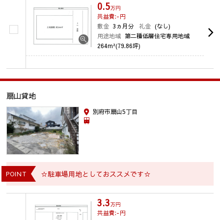
0.5
万円
共益費:-
円
敷金
3ヵ月分
礼金
(なし)
用途地域
第二種低層住宅専用地域
264m²(79.86坪)
扇山貸地
別府市扇山5丁目
☆駐車場用地としておススメです☆
POINT
3.3
万円
共益費:-
円