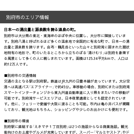
別府市のエリア情報
日本一の湧出量と源泉数を誇る温泉の町。
別府市は大分県の東北・東海岸のほぼ中央に位置し、大分市に隣接していま
す。別府八湯と呼ばれるほど多くの温泉地で全国的に有名な町で、日本一の湧
出量と源泉数を誇ります。由布・鶴見岳といった山々と別府湾に囲まれた扇状
地特有の地形で、町のいたるところから立ちのぼる「湯けむり」は別府を象徴す
る風景として多くの人に親しまれています。面積は125.34平方kmで、人口は
約12万人です。
■別府市の交通情報
交通の主となる駅は別府駅。鉄道はJR九州の日豊本線が走っています。大分空
港へは高速バス「エアライナー」で約45分。車移動の場合、別府ICまたは別府湾
スマートインターチェンジから東九州道自動車道に入り県をまたいでの移動が
可能です。別府湾サービスエリアは、日本夜景遺産としても認定されていま
す。他に、フェリーで愛媛や大阪に渡ることも可能。市内は亀の井バスが網羅
しており、観光地はもちろん、ショッピングや少しのお出かけにも便利です。
■別府市の環境
別府駅に直結する「えきマチ１丁目別府」は2つの施設からなる商業施設。観光
客向けのお土産やグルメが充実していますが、スーパー「マルミヤストア」やド