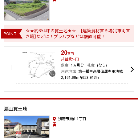
☆★約654坪の貸土地★☆ 【建築資材置き場】【車両置
POINT
き場】などに！プレハブなどは設置可能！
20
万円
共益費:-
円
敷金
1ヵ月分
礼金
(なし)
用途地域
第一種中高層住居専用地域
2,161.68m²(653.91坪)
扇山貸土地
別府市扇山1丁目