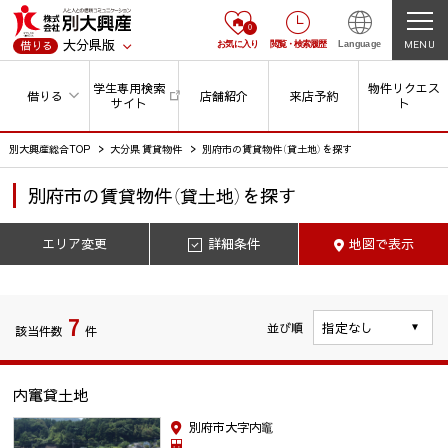
0
大分県版
MENU
借りる
お気に入り
閲覧
・
検索履歴
Language
学生専用検索
物件リクエス
借りる
店舗紹介
来店予約
サイト
ト
別大興産総合TOP
大分県 賃貸物件
別府市の賃貸物件（貸土地）を探す
別府市
の
賃貸物件（貸土地）を探す
エリア変更
詳細条件
地図で表示
7
並び順
該当件数
件
内竃貸土地
別府市大字内竈