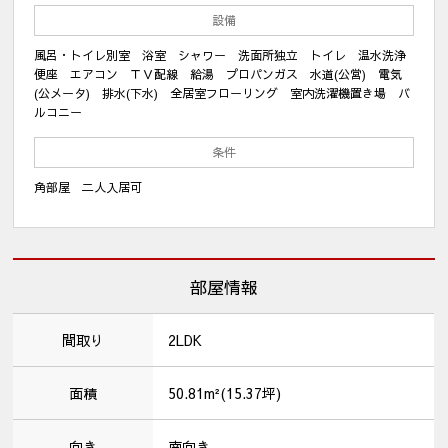
設備
風呂・トイレ別室 浴室 シャワー 洗面所独立 トイレ 温水洗浄
便座 エアコン ＴＶ配線 給湯 プロパンガス 水道(公営) 電気
(公メータ) 排水(下水) 全居室フローリング 室内洗濯機置き場 バ
ルコニー
条件
角部屋 二人入居可
部屋情報
間取り
2LDK
面積
50.81m²(15.37坪)
向き
南向き