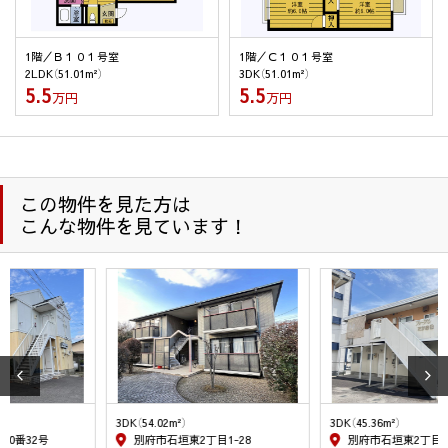
させて頂きます。
(7) 防犯のための監視カメラの画像
1階／Ｂ１０１号室
1階／Ｃ１０１号室
(8) 名刺交換などで取得した取引先様の個人情報は、業務連
2LDK（51.01m²）
3DK（51.01m²）
絡・業務依頼・業務に関連する情報提供のために使用しま
5.5
5.5
万円
万円
す。
(9) 入社希望者の個人情報は入社希望者への情報提供、連絡・
採用業務管理のため、入社後は従業員の人事管理の目的の
ために使用します。退職した従業員の情報は、在職中に管
理していた情報の開示等の申し出があった場合、その回答
この物件を見た方は
のため利用します。
こんな物件を見ています！
２．個人情報の委託
当社は、1項(1)～(9)の利用目的・業務を履行する為、外部業者
に委託することがあります。この場合、契約等で個人情報の安
全管理に努めます。
３．個人情報の第三者提供
当社が保有する個人情報については、上記1.の利用目的達成の
為に、不動産情報、お名前、ご住所等の所要項目に付いては、
3DK（54.02m²）
3DK（45.36m²）
書面、郵便物、電話、電子メール、広告媒体等により、次の第
別府市石垣東2丁目1-28
別府市石垣東2丁目9-13