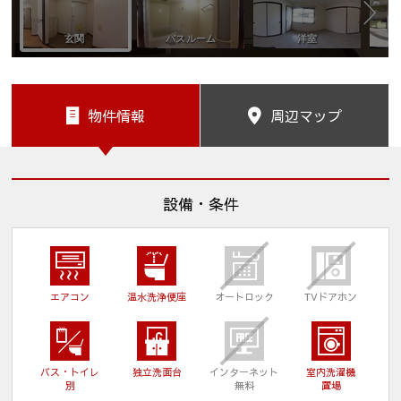
物件情報
周辺マップ
設備・条件
エアコン
温水洗浄便座
オートロック
TVドアホン
バス・トイレ
独立洗面台
インターネット
室内洗濯機
別
無料
置場