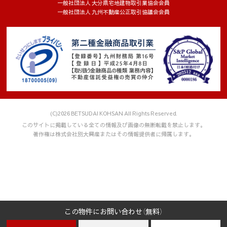
一般社団法人 大分県宅地建物取引業協会会員
題発生時の報告体制を整備しています。
一般社団法人 九州不動産公正取引協議会会員
・個人情報の取り扱いに関する内部監査や第三者認証監査を定
期的に行い、問題点が確認された場合は是正措置を講じます。
(3) 人的安全管理措置
・個人情報に関する法令違反や漏えいによる影響の重大さと、
個人情報保護の必要性を理解させるため、定期的な教育を実施
しています。
・緊急事態に備えた訓練を定期的に実施しています。
・従業員の入社時と退職時に、秘密保持に関する誓約書を取り
交わしています。
(C)2026 BETSUDAI KOHSAN All Rights Reserved.
(4) 物理的安全管理措置
このサイトに掲載している全ての情報及び画像の無断転載を禁止します。
・個人情報を取り扱う業務エリアは、入室権限付与と入退室管
著作権は株式会社別大興産またはその情報提供者に帰属します。
理を行っています。
・個人情報を取り扱う機器、電子媒体、書類などの盗難、紛失
を防止するため、施錠保管などの措置を講じています。
(5) 技術的安全管理措置
・個人情報を取り扱う全てのシステムは、アクセス権限を付与
し、管理しています。
・個人データを取り扱う情報システムを外部からの不正アクセ
この物件にお問い合わせ（無料）
ス又は不正ソフトウェアから保護する仕組みを導入していま