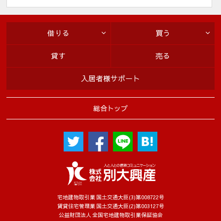
様の個人情報に関し誤りがあった場合には、お客様の求めによ
り訂正等をすることができます。この手続き等詳細に関して
は、下記お問い合わせ窓口にお尋ね下さい。
借りる
買う
７．本人が容易に認識できない方法によって個人情報を取得す
る場合
貸す
売る
当社は、お客様個々のニーズに合わせてウェブサイトをカスタ
マイズしたり、ウェブサイトの内容やご提供するサービスをお
入居者様サポート
客様が、よりご満足いただけるよう改良したりするため、クッ
キー等を使用することがあります。
総合トップ
８．安全管理措置
(1) 個人情報の取り扱いに係る規程の整備
・個人情報の取得、利用、保存、提供、削除、廃棄等のすべて
の局面における取り扱い方法や従業者の役割を、各種規程に定
めています。
(2) 組織的安全管理措置
・個人情報の取り扱いに関する個人情報保護管理者を設置して
います。
宅地建物取引業 国土交通大臣(3)第008722号
賃貸住宅管理業 国土交通大臣(2)第003127号
・個人情報の取り扱いにおいて従業者に付与する権限、範囲を
公益財団法人 全国宅地建物取引業保証協会
明確にしたうえで、点検を実施し、法令違反や漏えいなどの問