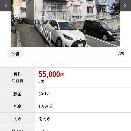
0
1
/
30
外観
55,000
賃料
円
共益費
-
円
敷金
(なし)
礼金
1ヵ月分
向き
南向き