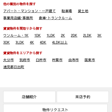
・法務局から取得する全部事項証明書
他の種別の物件を探す
〔共同利用する者の範囲〕
アパート・マンション・一戸建て
駐車場
貸土地
・株式会社マネージメント保証
・株式会社シティ開発
事業用店舗･事務所
倉庫･トランクルーム
〔共同利用する者の利用目的〕
・賃貸借契約に付随する保証契約及び保証委託契約並びにそれ
賃貸物件を間取りから探す
に関連する業務
ワンルーム・1K
1DK
1LDK
2K
2DK
2LDK
3K
・リフォーム等のご案内
3DK
3LDK
4K
4DK
4LDK以上
〔上記お客様情報の管理責任者〕
・株式会社別大興産
賃貸物件をエリアから探す
大分市
別府市
臼杵市
杵築市
由布市
国東市
５．本人が個人情報を与えることの任意性及び当該情報を与え
なかった場合に本人に生じる結果
速見郡日出町
取引の相手方との契約書等で個人情報を利用（1項(1)～(9)）させ
て頂きますが、個人情報を頂けない場合、契約をお断りするこ
とがあります。
６．個人情報に関するお客様の権利
店舗紹介
来店予約
お客様は当社に対し、当社が保有するお客様の個人情報の開示
請求をすることができます。また、万が一当社の保有するお客
物件リクエスト