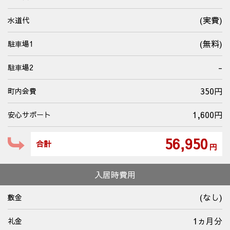
(実費)
水道代
(無料)
駐⾞場1
-
駐⾞場2
350円
町内会費
1,600円
安心サポート
56,950
合計
円
入居時費用
(なし)
敷金
1ヵ月分
礼金