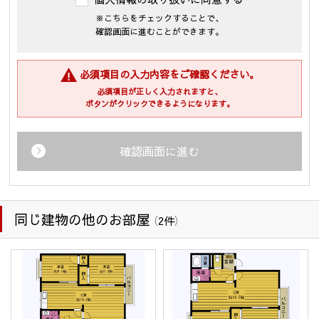
１．個人情報の利用の目的
※こちらをチェックすることで、
当社が保有するお客様の個人情報は、次の目的のために利用さ
確認画面に進むことができます。
せて頂きます。
(1)・不動産の売買については「不動産物件の紹介及び付随する
売買契約の締結、仲介業務」
必須項目の入力内容をご確認ください。
・賃貸については「入居受付審査、紹介カード、結果などの
必須項目が正しく入力されますと、
連絡、賃貸借契約、保証契約、保証委託契約、管理委託契
ボタンがクリックできるようになります。
約、それらに付随する契約の締結、仲介、履行、及び契約
管理、契約後の運営管理、アフターサービス等の実施、解
約・退去精算業務、転居後の連絡」
確認画面に進む
・企業主導型保育事業の運営のため
(2) 住宅等の管理業務を委託された場合、委託された業務を遂
行するために個人情報を利用します。
(3) 上記(1)の利用目的の達成に必要な範囲での、個人情報の第
同じ建物の他のお部屋
三者への提供及び第三者からの提供。
（2件）
(4) 上記(1)の業務及び情報、サービスの提供のための郵便物、
電話、電子メール等による営業活動。
(5) 情報、サービスの提供については、ご本人からの申し出が
ありましたら、利用を停止致します。
(6) 個人情報保護のため、当社が以前から保有しています個人
情報の利用にあたっては、本人の同意を得たうえでご利用