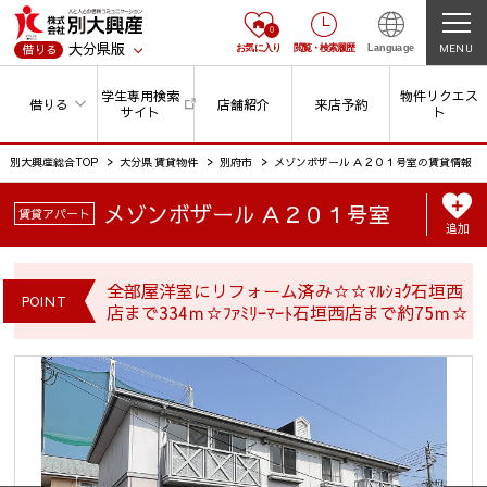
0
大分県版
MENU
借りる
お気に入り
閲覧
・
検索履歴
Language
学生専用検索
物件リクエス
借りる
店舗紹介
来店予約
サイト
ト
別大興産総合TOP
大分県 賃貸物件
別府市
メゾンボザール Ａ２０１号室の賃貸情報
メゾンボザール Ａ２０１号室
賃貸アパート
追加
全部屋洋室にリフォーム済み☆☆ﾏﾙｼｮｸ石垣西
POINT
店まで334ｍ☆ﾌｧﾐﾘｰﾏｰﾄ石垣西店まで約75ｍ☆