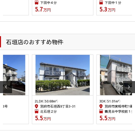
三者に提供される場合がございます。尚、ご本人からの申し出
下田中４分
下田中１分
5.7
5.3
がありましたら、提供を停止致します。又、第三者への提供に
万円
万円
あたっては、機密保持のために必要な措置を講じます。第三者
への個人情報の提供は、停止請求ができますが、契約履行上、
管理上の支障が生じることがあります。
(1) 取引の相手方となる者または見込者。あるいは取引の相手
石垣店のおすすめ物件
方となるもの又は見込者から委託を受けた賃貸運営会社等。
(2) 他の宅建・不動産管理業者。
(3) 建物の所有者、貸主、又は、建物所有者から委託を受けた
賃貸管理運営会社等。
(4) 賃料収納に関する大分銀行などの金融機関等
(5) 賃料債務保証に関わる家賃保証会社
４．個人情報を共同利用する場合
当社は下記のとおりお客様の個人情報を共同利用いたします。
2LDK（50.68m²）
3DK（51.01m²）
なお、共同利用させていただくにあたっては、公正競争の確保
別府市石垣西9丁目3-31
別府市実相寺町1番1号
に十分配慮いたします。
北石垣２分
鶴見台中学校前１分
〔共同して利用するお客様情報〕
5.5
5.5
万円
万円
・お客様基本情報（氏名、住所、電話番号、メールアドレス等）
・新しく居住される物件に関する情報（所在地、賃料、設備等）