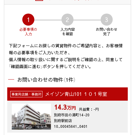
1
2
3
必要事項の
入力内容
お問い合わせ
入力
を確認
完了
下記フォームにお探しの賃貸物件のご希望内容と、お客様情
報の必要事項をご入力いただき、
個人情報の取り扱いに関するご説明をご確認の上、同意して
「確認画面に進む」ボタンを押してください。
お問い合わせの物件（1件）
メイゾン青山101 １０１号室
事業用店舗・事務所
14.3
万円
共益費：-円
別府市田の湯町14-20
別府駅前店
10_00045641_0401