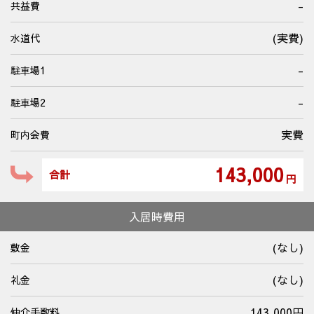
-
共益費
(実費)
水道代
-
駐⾞場1
-
駐⾞場2
実費
町内会費
143,000
合計
円
入居時費用
(なし)
敷金
(なし)
礼金
143,000円
仲介手数料