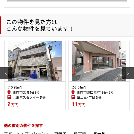
(2) 住宅等の管理業務を委託された場合、委託された業務を遂
行するために個人情報を利用します。
(3) 上記(1)の利用目的の達成に必要な範囲での、個人情報の第
この物件を見た方は
三者への提供及び第三者からの提供。
こんな物件を見ています！
(4) 上記(1)の業務及び情報、サービスの提供のための郵便物、
電話、電子メール等による営業活動。
(5) 情報、サービスの提供については、ご本人からの申し出が
ありましたら、利用を停止致します。
(6) 個人情報保護のため、当社が以前から保有しています個人
情報の利用にあたっては、本人の同意を得たうえでご利用
させて頂きます。
(7) 防犯のための監視カメラの画像
(8) 名刺交換などで取得した取引先様の個人情報は、業務連
（10.98m²）
（53.64m²）
絡・業務依頼・業務に関連する情報提供のために使用しま
別府市元町4番9号
別府市野口元町12番48号
す。
北浜バスセンター５分
富士見4丁目３分
(9) 入社希望者の個人情報は入社希望者への情報提供、連絡・
2
11
万円
万円
採用業務管理のため、入社後は従業員の人事管理の目的の
ために使用します。退職した従業員の情報は、在職中に管
理していた情報の開示等の申し出があった場合、その回答
他の種別の物件を探す
のため利用します。
アパート・マンション・一戸建て
駐車場
貸土地