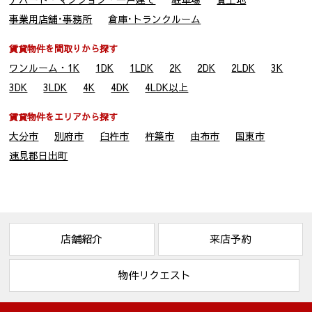
２．個人情報の委託
事業用店舗･事務所
倉庫･トランクルーム
当社は、1項(1)～(9)の利用目的・業務を履行する為、外部業者
に委託することがあります。この場合、契約等で個人情報の安
賃貸物件を間取りから探す
全管理に努めます。
ワンルーム・1K
1DK
1LDK
2K
2DK
2LDK
3K
3DK
3LDK
4K
4DK
4LDK以上
３．個人情報の第三者提供
当社が保有する個人情報については、上記1.の利用目的達成の
賃貸物件をエリアから探す
為に、不動産情報、お名前、ご住所等の所要項目に付いては、
大分市
別府市
臼杵市
杵築市
由布市
国東市
書面、郵便物、電話、電子メール、広告媒体等により、次の第
三者に提供される場合がございます。尚、ご本人からの申し出
速見郡日出町
がありましたら、提供を停止致します。又、第三者への提供に
あたっては、機密保持のために必要な措置を講じます。第三者
への個人情報の提供は、停止請求ができますが、契約履行上、
管理上の支障が生じることがあります。
(1) 取引の相手方となる者または見込者。あるいは取引の相手
店舗紹介
来店予約
方となるもの又は見込者から委託を受けた賃貸運営会社等。
(2) 他の宅建・不動産管理業者。
物件リクエスト
(3) 建物の所有者、貸主、又は、建物所有者から委託を受けた
賃貸管理運営会社等。
(4) 賃料収納に関する大分銀行などの金融機関等