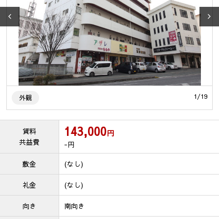
9
1
/
19
外観
143,000
賃料
円
共益費
-
円
敷金
(なし)
礼金
(なし)
向き
南向き