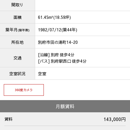
間取り
面積
61.45m²(18.59坪)
築年月
1982/07/12(築44年)
(築年数)
所在地
別府市田の湯町14-20
[沿線] 別府 徒歩4分
交通
[バス] 別府駅西口 徒歩4分
空室状況
空室
360度カメラ
月額賃料
143,000円
賃料