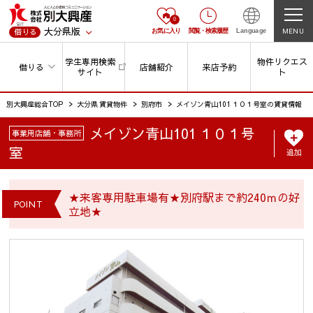
0
大分県版
MENU
借りる
お気に入り
閲覧
・
検索履歴
Language
学生専用検索
物件リクエス
借りる
店舗紹介
来店予約
サイト
ト
別大興産総合TOP
大分県 賃貸物件
別府市
メイゾン青山101 １０１号室の賃貸情報
メイゾン青山101 １０１号
事業用店舗・事務所
室
追加
★来客専用駐車場有★別府駅まで約240ｍの好
POINT
立地★