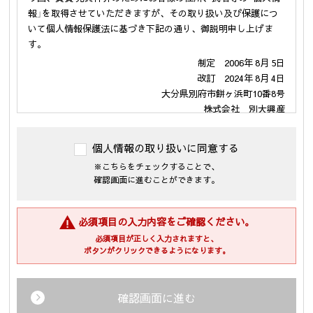
報」を取得させていただきますが、その取り扱い及び保護につ
いて個人情報保護法に基づき下記の通り、御説明申し上げま
す。
制定 2006年 8月 5日
改訂 2024年 8月 4日
大分県別府市餅ヶ浜町10番8号
株式会社 別大興産
代表取締役 伊勢戸 啓司
個人情報の取り扱いに同意する
１．個人情報の利用の目的
※こちらをチェックすることで、
当社が保有するお客様の個人情報は、次の目的のために利用さ
確認画面に進むことができます。
せて頂きます。
(1)・不動産の売買については「不動産物件の紹介及び付随する
売買契約の締結、仲介業務」
必須項目の入力内容をご確認ください。
・賃貸については「入居受付審査、紹介カード、結果などの
必須項目が正しく入力されますと、
連絡、賃貸借契約、保証契約、保証委託契約、管理委託契
ボタンがクリックできるようになります。
約、それらに付随する契約の締結、仲介、履行、及び契約
管理、契約後の運営管理、アフターサービス等の実施、解
約・退去精算業務、転居後の連絡」
確認画面に進む
・企業主導型保育事業の運営のため