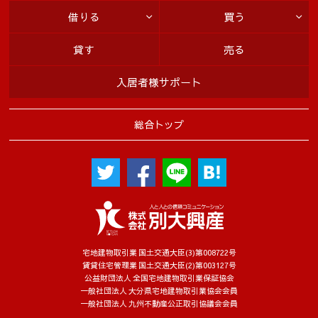
(5) 賃料債務保証に関わる家賃保証会社
借りる
買う
４．個人情報を共同利用する場合
貸す
売る
当社は下記のとおりお客様の個人情報を共同利用いたします。
なお、共同利用させていただくにあたっては、公正競争の確保
入居者様サポート
に十分配慮いたします。
〔共同して利用するお客様情報〕
・お客様基本情報（氏名、住所、電話番号、メールアドレス等）
総合トップ
・新しく居住される物件に関する情報（所在地、賃料、設備等）
・法務局から取得する全部事項証明書
〔共同利用する者の範囲〕
・株式会社マネージメント保証
・株式会社シティ開発
〔共同利用する者の利用目的〕
・賃貸借契約に付随する保証契約及び保証委託契約並びにそれ
に関連する業務
宅地建物取引業 国土交通大臣(3)第008722号
・リフォーム等のご案内
賃貸住宅管理業 国土交通大臣(2)第003127号
〔上記お客様情報の管理責任者〕
公益財団法人 全国宅地建物取引業保証協会
一般社団法人 大分県宅地建物取引業協会会員
・株式会社別大興産
一般社団法人 九州不動産公正取引協議会会員