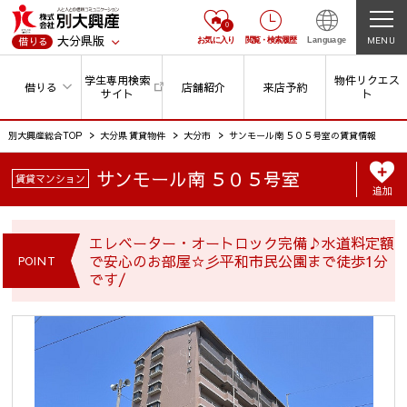
0
大分県版
MENU
借りる
お気に入り
閲覧
・
検索履歴
Language
学生専用検索
物件リクエス
借りる
店舗紹介
来店予約
サイト
ト
別大興産総合TOP
大分県 賃貸物件
大分市
サンモール南 ５０５号室の賃貸情報
サンモール南 ５０５号室
賃貸マンション
追加
エレベーター・オートロック完備♪水道料定額
で安心のお部屋☆彡平和市民公園まで徒歩1分
POINT
です/