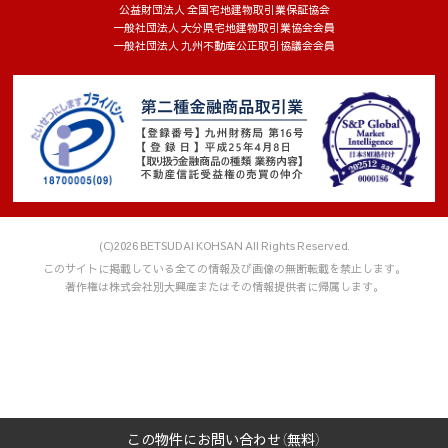
公益財団法人 全国宅地建物取引業保証協会
明確にしたうえで、点検を実施し、法令違反や漏えいなどの問
一般社団法人 大分県宅地建物取引業協会会員
題発生時の報告体制を整備しています。
一般社団法人 九州不動産公正取引協議会会員
・個人情報の取り扱いに関する内部監査や第三者認証監査を定
期的に行い、問題点が確認された場合は是正措置を講じます。
(3) 人的安全管理措置
・個人情報に関する法令違反や漏えいによる影響の重大さと、
個人情報保護の必要性を理解させるため、定期的な教育を実施
しています。
・緊急事態に備えた訓練を定期的に実施しています。
・従業員の入社時と退職時に、秘密保持に関する誓約書を取り
交わしています。
(C)2026 BETSUDAI KOHSAN All Rights Reserved.
(4) 物理的安全管理措置
このサイトに掲載している全ての情報及び画像の無断転載を禁止します。
・個人情報を取り扱う業務エリアは、入室権限付与と入退室管
著作権は株式会社別大興産またはその情報提供者に帰属します。
理を行っています。
・個人情報を取り扱う機器、電子媒体、書類などの盗難、紛失
を防止するため、施錠保管などの措置を講じています。
(5) 技術的安全管理措置
・個人情報を取り扱う全てのシステムは、アクセス権限を付与
し、管理しています。
・個人データを取り扱う情報システムを外部からの不正アクセ
この物件にお問い合わせ（無料）