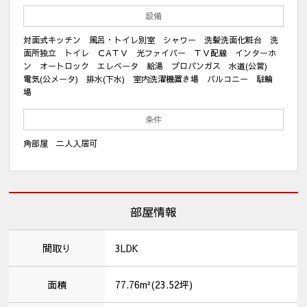
設備
対面式キッチン 風呂・トイレ別室 シャワー 洗髪洗面化粧台 洗
面所独立 トイレ ＣAＴＶ 光ファイバー ＴＶ配線 インターホ
ン オートロック エレベータ 給湯 プロパンガス 水道(公営)
電気(公メータ) 排水(下水) 室内洗濯機置き場 バルコニー 駐輪
場
条件
角部屋 二人入居可
部屋情報
間取り
3LDK
面積
77.76m²(23.52坪)