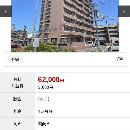
0
1
/
30
外観
62,000
賃料
円
共益費
5,000
円
敷金
(なし)
礼金
1ヵ月分
向き
南向き