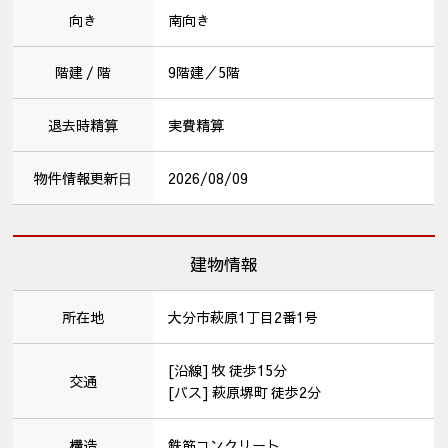
向き
南向き
階建 / 階
9階建／5階
退去時精算
実費精算
物件情報更新⽇
2026/08/09
建物情報
所在地
大分市萩原1丁目2番1号
[沿線] 牧 徒歩15分
交通
[バス] 萩原堺町 徒歩2分
構造
鉄筋コンクリート