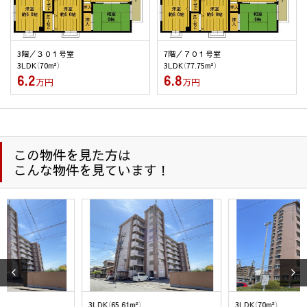
情報の利用にあたっては、本人の同意を得たうえでご利用
させて頂きます。
(7) 防犯のための監視カメラの画像
3階／３０１号室
7階／７０１号室
(8) 名刺交換などで取得した取引先様の個人情報は、業務連
3LDK（70m²）
3LDK（77.75m²）
絡・業務依頼・業務に関連する情報提供のために使用しま
6.2
6.8
万円
万円
す。
(9) 入社希望者の個人情報は入社希望者への情報提供、連絡・
採用業務管理のため、入社後は従業員の人事管理の目的の
ために使用します。退職した従業員の情報は、在職中に管
理していた情報の開示等の申し出があった場合、その回答
この物件を見た方は
のため利用します。
こんな物件を見ています！
２．個人情報の委託
当社は、1項(1)～(9)の利用目的・業務を履行する為、外部業者
に委託することがあります。この場合、契約等で個人情報の安
全管理に努めます。
３．個人情報の第三者提供
当社が保有する個人情報については、上記1.の利用目的達成の
為に、不動産情報、お名前、ご住所等の所要項目に付いては、
3LDK（65.61m²）
3LDK（70m²）