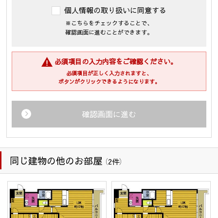
個人情報の取り扱いに同意する
１．個人情報の利用の目的
※こちらをチェックすることで、
当社が保有するお客様の個人情報は、次の目的のために利用さ
確認画面に進むことができます。
せて頂きます。
(1)・不動産の売買については「不動産物件の紹介及び付随する
売買契約の締結、仲介業務」
必須項目の入力内容をご確認ください。
・賃貸については「入居受付審査、紹介カード、結果などの
必須項目が正しく入力されますと、
連絡、賃貸借契約、保証契約、保証委託契約、管理委託契
ボタンがクリックできるようになります。
約、それらに付随する契約の締結、仲介、履行、及び契約
管理、契約後の運営管理、アフターサービス等の実施、解
約・退去精算業務、転居後の連絡」
確認画面に進む
・企業主導型保育事業の運営のため
(2) 住宅等の管理業務を委託された場合、委託された業務を遂
行するために個人情報を利用します。
(3) 上記(1)の利用目的の達成に必要な範囲での、個人情報の第
同じ建物の他のお部屋
三者への提供及び第三者からの提供。
（2件）
(4) 上記(1)の業務及び情報、サービスの提供のための郵便物、
電話、電子メール等による営業活動。
(5) 情報、サービスの提供については、ご本人からの申し出が
ありましたら、利用を停止致します。
(6) 個人情報保護のため、当社が以前から保有しています個人