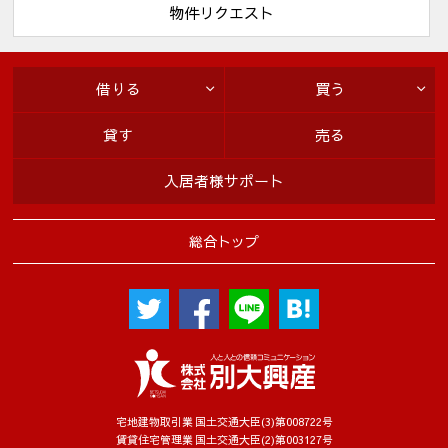
請求をすることができます。また、万が一当社の保有するお客
物件リクエスト
様の個人情報に関し誤りがあった場合には、お客様の求めによ
り訂正等をすることができます。この手続き等詳細に関して
は、下記お問い合わせ窓口にお尋ね下さい。
借りる
買う
７．本人が容易に認識できない方法によって個人情報を取得す
る場合
貸す
売る
当社は、お客様個々のニーズに合わせてウェブサイトをカスタ
マイズしたり、ウェブサイトの内容やご提供するサービスをお
入居者様サポート
客様が、よりご満足いただけるよう改良したりするため、クッ
キー等を使用することがあります。
総合トップ
８．安全管理措置
(1) 個人情報の取り扱いに係る規程の整備
・個人情報の取得、利用、保存、提供、削除、廃棄等のすべて
の局面における取り扱い方法や従業者の役割を、各種規程に定
めています。
(2) 組織的安全管理措置
・個人情報の取り扱いに関する個人情報保護管理者を設置して
います。
宅地建物取引業 国土交通大臣(3)第008722号
賃貸住宅管理業 国土交通大臣(2)第003127号
・個人情報の取り扱いにおいて従業者に付与する権限、範囲を