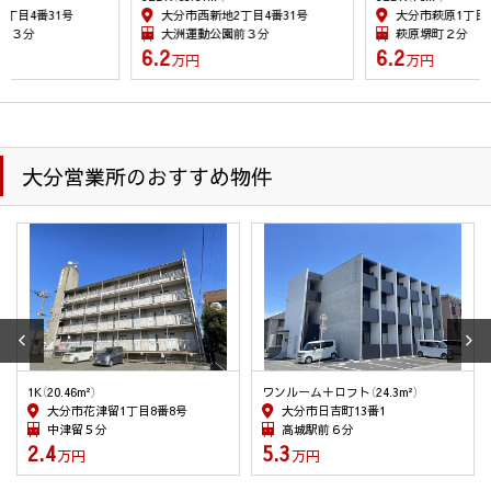
書面、郵便物、電話、電子メール、広告媒体等により、次の第
大分市西新地2丁目4番31号
大分市萩原1丁目2番1号
三者に提供される場合がございます。尚、ご本人からの申し出
大洲運動公園前３分
萩原堺町２分
6.2
6.2
がありましたら、提供を停止致します。又、第三者への提供に
万円
万円
あたっては、機密保持のために必要な措置を講じます。第三者
への個人情報の提供は、停止請求ができますが、契約履行上、
管理上の支障が生じることがあります。
(1) 取引の相手方となる者または見込者。あるいは取引の相手
大分営業所のおすすめ物件
方となるもの又は見込者から委託を受けた賃貸運営会社等。
(2) 他の宅建・不動産管理業者。
(3) 建物の所有者、貸主、又は、建物所有者から委託を受けた
賃貸管理運営会社等。
(4) 賃料収納に関する大分銀行などの金融機関等
(5) 賃料債務保証に関わる家賃保証会社
４．個人情報を共同利用する場合
当社は下記のとおりお客様の個人情報を共同利用いたします。
ワンルーム＋ロフト（24.3m²）
2K（34m²）
なお、共同利用させていただくにあたっては、公正競争の確保
大分市日吉町13番1
大分市中津留1丁目8番30号
に十分配慮いたします。
高城駅前６分
中津留１分
〔共同して利用するお客様情報〕
5.3
3.6
万円
万円
・お客様基本情報（氏名、住所、電話番号、メールアドレス等）