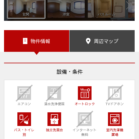
物件情報
周辺マップ
設備・条件
エアコン
温水洗浄便座
オートロック
TVドアホン
バス・トイレ
独立洗面台
インターネット
室内洗濯機
別
無料
置場