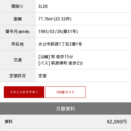
間取り
3LDK
面積
77.76m²(23.52坪)
築年月
1995/03/26(築31年)
(築年数)
所在地
大分市萩原1丁目2番1号
[沿線] 牧 徒歩15分
交通
[バス] 萩原堺町 徒歩2分
空室状況
空室
スタッフおすすめ！
360度カメラ
月額賃料
62,000円
賃料