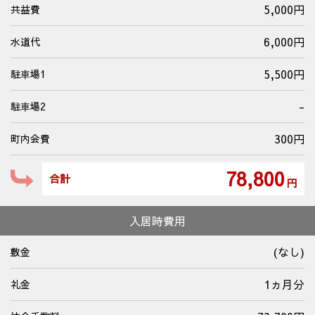
5,000円
共益費
6,000円
水道代
5,500円
駐⾞場1
-
駐⾞場2
300円
町内会費
78,800
合計
円
入居時費用
(なし)
敷金
1ヵ月分
礼金