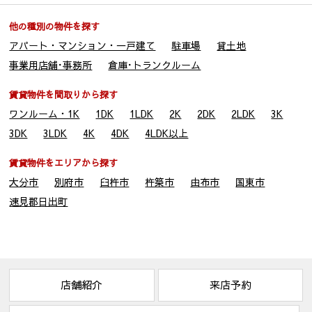
・新しく居住される物件に関する情報（所在地、賃料、設備等）
・法務局から取得する全部事項証明書
他の種別の物件を探す
〔共同利用する者の範囲〕
アパート・マンション・一戸建て
駐車場
貸土地
・株式会社マネージメント保証
・株式会社シティ開発
事業用店舗･事務所
倉庫･トランクルーム
〔共同利用する者の利用目的〕
・賃貸借契約に付随する保証契約及び保証委託契約並びにそれ
賃貸物件を間取りから探す
に関連する業務
ワンルーム・1K
1DK
1LDK
2K
2DK
2LDK
3K
・リフォーム等のご案内
3DK
3LDK
4K
4DK
4LDK以上
〔上記お客様情報の管理責任者〕
・株式会社別大興産
賃貸物件をエリアから探す
大分市
別府市
臼杵市
杵築市
由布市
国東市
５．本人が個人情報を与えることの任意性及び当該情報を与え
なかった場合に本人に生じる結果
速見郡日出町
取引の相手方との契約書等で個人情報を利用（1項(1)～(9)）させ
て頂きますが、個人情報を頂けない場合、契約をお断りするこ
とがあります。
６．個人情報に関するお客様の権利
店舗紹介
来店予約
お客様は当社に対し、当社が保有するお客様の個人情報の開示