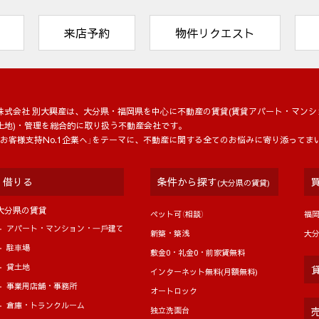
来店予約
物件リクエスト
株式会社 別大興産は、大分県・福岡県を中⼼に不動産の賃貸(賃貸アパート・マンシ
土地)・管理を総合的に取り扱う不動産会社です。
「お客様支持No.1企業へ」をテーマに、不動産に関する全てのお悩みに寄り添ってま
借りる
条件から探す
(大分県の賃貸)
大分県の賃貸
ペット可（相談）
福
アパート・マンション・⼀⼾建て
新築・築浅
大
駐⾞場
敷金0・礼金0・前家賃無料
貸土地
インターネット無料(月額無料)
事業用店舗・事務所
オートロック
倉庫・トランクルーム
独立洗面台