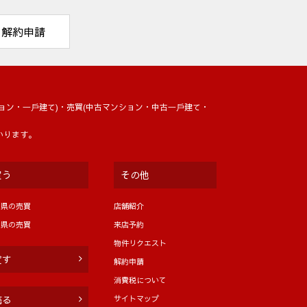
解約申請
ョン・⼀⼾建て)・売買(中古マンション・中古⼀⼾建て・
いります。
買う
その他
岡県の売買
店舗紹介
分県の売買
来店予約
物件リクエスト
貸す
解約申請
消費税について
サイトマップ
売る