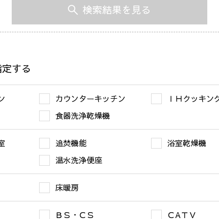
検索結果を見る
指定する
ン
カウンターキッチン
ＩＨクッキン
食器洗浄乾燥機
室
追焚機能
浴室乾燥機
温水洗浄便座
床暖房
ＢＳ・ＣＳ
ＣAＴＶ