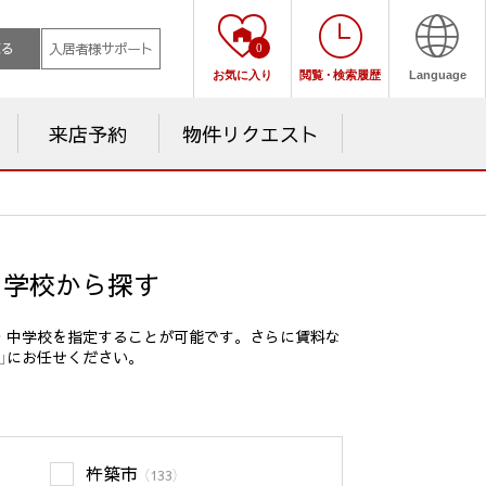
売る
入居者様サポート
0
お気に入り
閲覧
・
検索履歴
Language
来店予約
物件リクエスト
を学校から探す
・中学校を指定することが可能です。さらに賃料な
」にお任せください。
杵築市
（133）