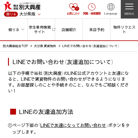
0
大分県版
MENU
借りる
お気に入り
閲覧
・
検索履歴
Language
学生専用検索
物件リクエス
借りる
店舗紹介
来店予約
サイト
ト
別大興産総合TOP
大分県 賃貸物件
LINEでお問い合わせ（友達追加について）
LINEでお問い合わせ（友達追加について）
以下の手順で当社（別大興産）のLINE公式アカウントと友達にな
ると、LINEで賃貸物件のお問い合わせができるようになりま
す。お部屋探しのことや手続きのこと、なんでもご相談くださ
い！
LINEの友達追加方法
①ページ下部の「
LINEで友達になってお問い合わせ
」ボタンをタ
ップします。