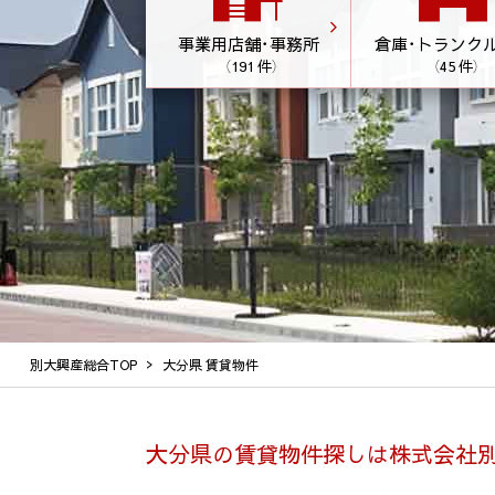
事業用店舗･事務所
倉庫･トランク
（191 件）
（45 件）
別大興産総合TOP
大分県 賃貸物件
大分県の賃貸物件探しは株式会社