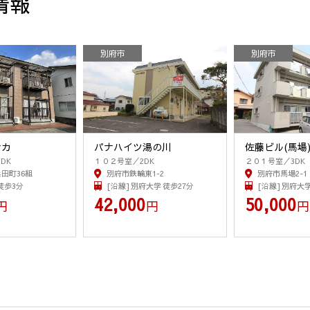
情報
別府市
別府市
ナカ
パナハイツ湯の川
佐藤ビル(馬場
DK
１０２号室／2DK
２０１号室／3DK
田町36組
別府市鉄輪東1-2
別府市馬場2-1
 徒歩3分
[沿線] 別府大学 徒歩27分
[沿線] 別府大学
42,000
50,000
円
円
円