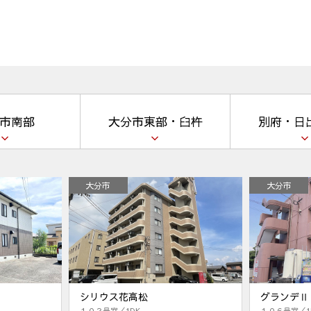
市南部
大分市東部・臼杵
別府・日
大分市
大分市
シリウス花高松
グランデⅡ
１０２号室／1DK
１０６号室／1