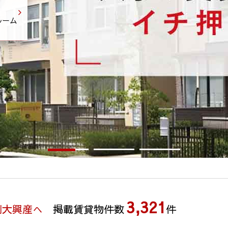
ルーム
3,321
別大興産へ
掲載賃貸物件数
件