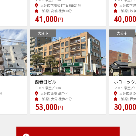
大分市花高松1丁目6番21号
大分市花津
[沿線] 高城 徒歩30分
[沿線] 牧 
41,000
40,00
円
大分市
大分市
西春日ビル
ホロニック
５０１号室／3DK
２０１号室／1
号
大分市西春日町4-1
大分市浜の
[沿線] 大分 徒歩25分
[沿線] 西
53,000
30,00
円