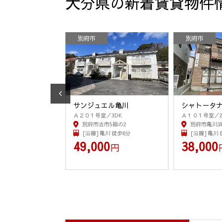
大分県の新着賃貸物件
別府市
別府市
サンジュエル亀川
シャト－タ
K
Ａ２０１号室／3DK
Ａ１０１号室／2
1丁目2番46号
別府市古市5組の2
別府市亀川浜
国府 徒歩42分
[沿線] 亀川 徒歩6分
[沿線] 亀川
0
49,000
38,000
円
円