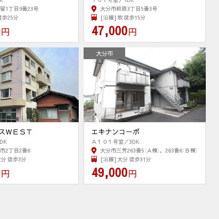
留1丁目9番23号
大分市萩原3丁目5番3号
徒歩25分
[沿線] 牧 徒歩15分
0
47,000
円
円
大分市
スＷＥＳＴ
エキナンコーポ
DK
Ａ１０１号室／3DK
市2丁目2番6
大分市三芳263番5（Ａ棟），263番6（Ｂ棟）
大分 徒歩3分
[沿線] 大分 徒歩31分
0
49,000
円
円