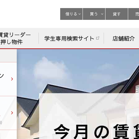
借りる
買う
貸す
賃貸リーダー
学生専用検索サイト
店舗紹介
チ押し物件
ン
件）