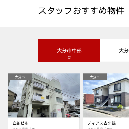
スタッフおすすめ物件
大分市中部
大分
大分市
大分市
立花ビル
ディアス古ケ鶴
２０３号室／1K
２０２号室／3DK