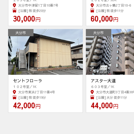
大分市中津留1丁目10番7号
大分市古ヶ鶴2丁目10-6
[沿線] 牧 徒歩20分
[沿線] 牧 徒歩11分
30,000
60,000
円
円
大分市
大分市
セントフローラ
アスター大道
１０２号室／1K
６０３号室／1K
大分市東浜2丁目11番4号
大分市大道町3丁目4番38
[沿線] 牧 徒歩19分
[沿線] 大分 徒歩11分
42,000
44,000
円
円