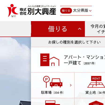
大分県版
借りる
今月の
借りる
イ
お探しの種別を選択して下さい
アパート・マンショ
一戸建て
（2697 件）
駐車場
貸土地
（334 件）
（54 