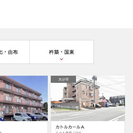
出・由布
杵築・国東
大分市
カトルカールＡ
K
１０１号室／1DK