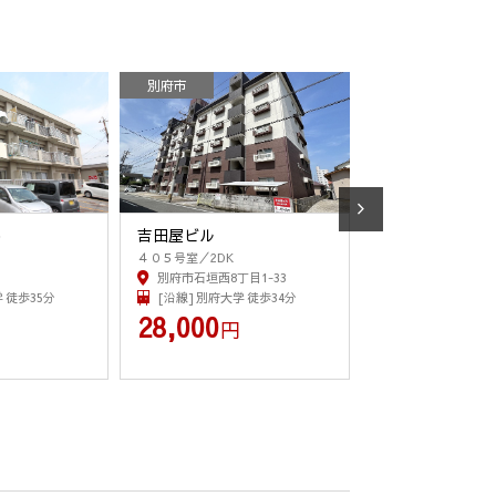
別府市
別府市
)
吉田屋ビル
エスバイエルマ
４０５号室／2DK
１３０２号室／2LDK
別府市石垣西8丁目1-33
別府市石垣東1丁目
 徒歩35分
[沿線] 別府大学 徒歩34分
[沿線] 別府 徒歩2
28,000
68,000
円
円