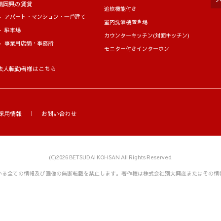
福岡県の賃貸
追炊機能付き
アパート・マンション・⼀⼾建て
室内洗濯機置き場
駐⾞場
カウンターキッチン(対面キッチン)
事業用店舗・事務所
モニター付きインターホン
法人転勤者様はこちら
採用情報
お問い合わせ
(C)2026 BETSUDAI KOHSAN All Rights Reserved.
いる全ての情報及び画像の無断転載を禁止します。
著作権は株式会社別大興産またはその情