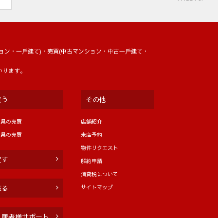
ョン・⼀⼾建て)・売買(中古マンション・中古⼀⼾建て・
いります。
買う
その他
岡県の売買
店舗紹介
分県の売買
来店予約
物件リクエスト
貸す
解約申請
消費税について
サイトマップ
売る
入居者様サポート