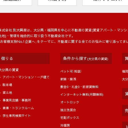
株式会社 別大興産は、大分県・福岡県を中⼼に不動産の賃貸(賃貸アパート・マンシ
土地)・管理を総合的に取り扱う不動産会社です。
「お客様支持No.1企業へ」をテーマに、不動産に関する全てのお悩みに寄り添ってま
借りる
条件から探す
(大分県の賃貸)
大分県の賃貸
ペット可（相談）
福
アパート・マンション・⼀⼾建て
新築・築浅
大
駐⾞場
敷金0・礼金0・前家賃無料
貸土地
インターネット無料(月額無料)
事業用店舗・事務所
オートロック
倉庫・トランクルーム
独立洗面台
学⽣専用検索サイト
宅配ボックス
冷暖房