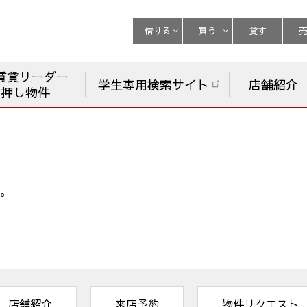
借りる
買う
貸す
賃貸リーダー
学生専用検索サイト
店舗紹介
チ押し物件
。
店舗紹介
来店予約
物件リクエスト