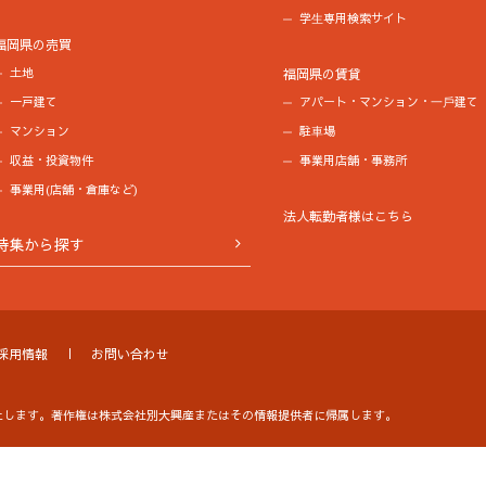
学⽣専用検索サイト
福岡県の売買
土地
福岡県の賃貸
一戸建て
アパート・マンション・⼀⼾建て
マンション
駐⾞場
収益・投資物件
事業用店舗・事務所
事業用(店舗・倉庫など)
法人転勤者様はこちら
特集から探す
採用情報
お問い合わせ
止します。
著作権は株式会社別大興産またはその情報提供者に帰属します。