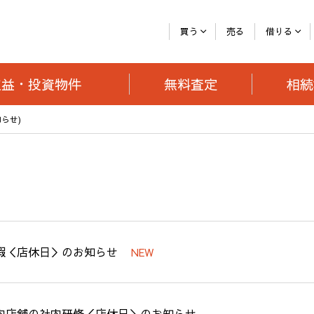
買う
売る
借りる
収益・投資
物件
無料査定
相続
らせ)
暇＜店休日＞のお知らせ
NEW
内店舗の社内研修＜店休日＞のお知らせ