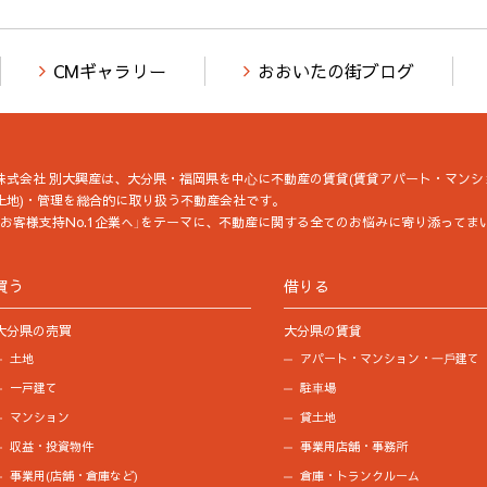
CMギャラリー
おおいたの街ブログ
株式会社 別大興産は、大分県・福岡県を中⼼に不動産の賃貸(賃貸アパート・マンシ
土地)・管理を総合的に取り扱う不動産会社です。
「お客様支持No.1企業へ」をテーマに、不動産に関する全てのお悩みに寄り添ってま
買う
借りる
大分県の売買
大分県の賃貸
土地
アパート・マンション・⼀⼾建て
一戸建て
駐⾞場
マンション
貸土地
収益・投資物件
事業用店舗・事務所
事業用(店舗・倉庫など)
倉庫・トランクルーム