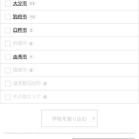
大分市
（39）
別府市
（10）
臼杵市
（2）
杵築市
（0）
由布市
（1）
国東市
（0）
速見郡日出町
（0）
その他エリア
（0）
学校を絞り込む