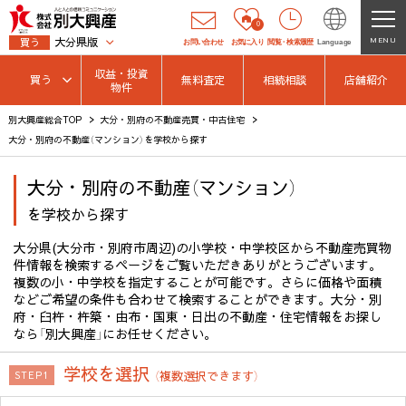
0
大分県版
MENU
買う
お問い合わせ
お気に入り
閲覧
・
検索履歴
Language
収益・投資
買う
無料査定
相続相談
店舗紹介
物件
別大興産総合TOP
大分・別府の不動産売買・中古住宅
大分・別府の不動産（マンション）を学校から探す
大分・別府の不動産（マンション）
を学校から探す
大分県(大分市・別府市周辺)の小学校・中学校区から不動産売買物
件情報を検索するページをご覧いただきありがとうございます。
複数の小・中学校を指定することが可能です。さらに価格や面積
などご希望の条件も合わせて検索することができます。大分・別
府・臼杵・杵築・由布・国東・日出の不動産・住宅情報をお探し
なら「別大興産」にお任せください。
学校を選択
（複数選択できます）
STEP1