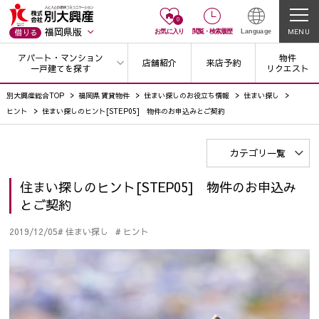
0
福岡県版
MENU
借りる
お気に入り
閲覧
・
検索履歴
Language
アパート・マンション
物件
店舗紹介
来店予約
一戸建てを探す
リクエスト
別大興産総合TOP
福岡県 賃貸物件
住まい探しのお役立ち情報
住まい探し
ヒント
住まい探しのヒント[STEP05] 物件のお申込みとご契約
カテゴリ一覧
住まい探しのヒント[STEP05] 物件のお申込み
とご契約
2019/12/05
# 住まい探し
# ヒント