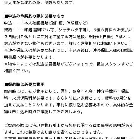
※大まかな流れの為、例外もあります。
■申込みや契約の際に必要なもの
申込・・・本人確認書類（免許証、保険証など）
契約・・・印鑑（認印でも可、シャチハタ不可）、今後の賃料のお支払い
を自動引き落としにて対応希望する方は通帳、銀行印（自動引き落とし
対応ができない物件もございます。詳しく営業担当にお伺い下さい。）
※連帯保証人様が必要な契約では、申込み後日、連帯保証人様の印鑑証
明書原本が必要となります。
※物件によっては別途必要書類がございますので、担当スタッフまでご
相談ください。
■契約時に必要な費用
契約時には、初期費用として、原則、敷金・礼金・仲介手数料・保証
料・火災保険料が必要です。さらに前払い家賃として、賃料1カ月分を
加えて支払ことになります。事前に振り込む必要あるので、具体的な金
額は申し込み時点で確認しておきましょう。
ご契約の際には宅地建物取引士から契約に関する重要事項の説明があり
ます。これは義務であり説明を省くことはできません。
重要事項説明書や契約書の内容に不明点があれば納得するまで質問して