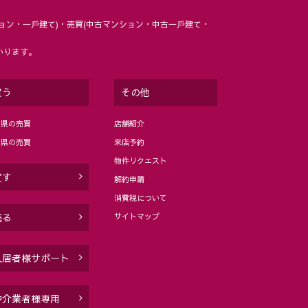
ョン・⼀⼾建て)・売買(中古マンション・中古⼀⼾建て・
いります。
買う
その他
岡県の売買
店舗紹介
分県の売買
来店予約
物件リクエスト
貸す
解約申請
消費税について
サイトマップ
売る
入居者様サポート
仲介業者様専用