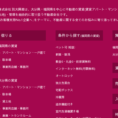
株式会社 別大興産は、大分県・福岡県を中⼼に不動産の賃貸(賃貸アパート・マンシ
土地)・管理を総合的に取り扱う不動産会社です。
「お客様支持No.1企業へ」をテーマに、不動産に関する全てのお悩みに寄り添ってま
借りる
条件から探す
(福岡県の賃貸)
福岡県の賃貸
ペット可（相談）
福
アパート・マンション・⼀⼾建て
新築・築浅
大
駐⾞場
敷金0・礼金0・前家賃無料
事業用店舗・事務所
インターネット無料(月額無料)
オートロック
大分県の賃貸
独立洗面台
アパート・マンション・⼀⼾建て
宅配ボックス
駐⾞場
冷暖房
貸土地
追炊機能付き
事業用店舗・事務所
室内洗濯機置き場
倉庫・トランクルーム