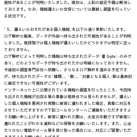
能性があることが判明いたしました。現在は、上記の設定不備は解消し
ております。なお、情報漏えいの全容については継続し調査を行ってい
る状況です。
「５．漏えいのおそれがある個人情報」を以下の通り更新いたします。
ログ解析の結果、データが外部へ持ち出された可能性があることが判明
しました。現段階では個人情報が漏えいしたかどうかまでは特定に至っ
ておりません。
ログ解析によって判明した情報は持ち出されたデータ「量（byte）」のみで
あり、どのようなデータが持ち出されたかは明確になっておりません。
今後別の調査専門会社へ依頼し、さらなるログ解析を進める予定です
が、持ち出されたデータの「種類」、「数」、「対象となる個人」等は最終的
に確定できない可能性がございます。
インターネット上に公開されている情報の調査を行ったところ、今回持
ち出された情報が出回る等の事象は現時点では見られませんが、漏えい
した個人情報を悪用され実際に被害に遭われました場合、真摯に対応を
させていただきますので下記コールセンターへご連絡をいただきますよ
うお願い申し上げます。被害に遭われた際は、大変お手数ですが被害に
遭われたことがわかる資料などの保管をお願いいたします。また、心当
たりのない電話やメール等を受け取った場合には、対応にご留意いただ
きますようお願い申し上げます。