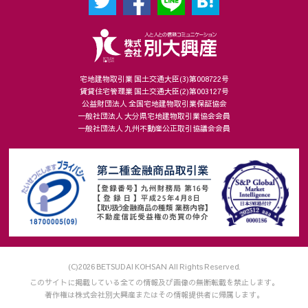
宅地建物取引業 国土交通大臣(3)第008722号
賃貸住宅管理業 国土交通大臣(2)第003127号
公益財団法人 全国宅地建物取引業保証協会
一般社団法人 大分県宅地建物取引業協会会員
一般社団法人 九州不動産公正取引協議会会員
(C)2026 BETSUDAI KOHSAN All Rights Reserved.
このサイトに掲載している全ての情報及び画像の無断転載を禁止します。
著作権は株式会社別大興産またはその情報提供者に帰属します。