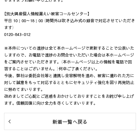
【別大興産個人情報漏えい被害コールセンター】
平日 10：00～18：00 （時間外は吹き込み式の録音で対応させていただき
ます）
0120-843-012
※本件についての進捗は全て本ホームページで更新することで公表いた
しますので、お電話で進捗のお問合せいただいた場合は本ホームページ
をご案内させていただきます。（本ホームページ以上の情報を電話で回
答することはございません。）何卒ご了承ください。
今後、弊社は委託会社等と連携し全容解明を進め、被害に遭われた方に
対して誠意をもって対応するとともにセキュリティ強化を図り再発防止
に努めてまいります。
改めましてご心配とご迷惑をおかけしておりますことをお詫び申し上げ
ます。信頼回復に向け全力を尽くしてまいります。
新着一覧へ戻る