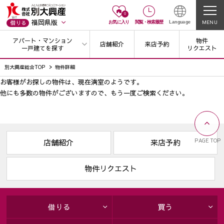
0
福岡県版
MENU
借りる
お気に入り
閲覧
・
検索履歴
Language
アパート・マンション
物件
店舗紹介
来店予約
一戸建てを探す
リクエスト
別大興産総合TOP
物件詳細
お客様がお探しの物件は、現在満室のようです。
他にも多数の物件がございますので、
もう一度ご検索ください。
PAGE TOP
店舗紹介
来店予約
物件リクエスト
借りる
買う