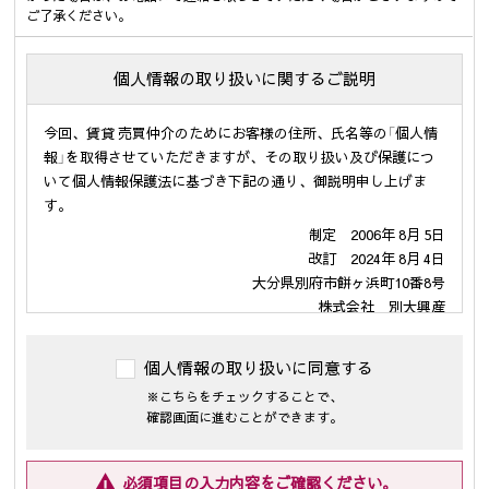
ご了承ください。
個人情報の取り扱いに関するご説明
今回、賃貸 売買仲介のためにお客様の住所、氏名等の「個人情
報」を取得させていただきますが、その取り扱い及び保護につ
いて個人情報保護法に基づき下記の通り、御説明申し上げま
す。
制定 2006年 8月 5日
改訂 2024年 8月 4日
大分県別府市餅ヶ浜町10番8号
株式会社 別大興産
代表取締役 伊勢戸 啓司
個人情報の取り扱いに同意する
１．個人情報の利用の目的
※こちらをチェックすることで、
当社が保有するお客様の個人情報は、次の目的のために利用さ
確認画面に進むことができます。
せて頂きます。
(1)・不動産の売買については「不動産物件の紹介及び付随する
売買契約の締結、仲介業務」
必須項目の入力内容をご確認ください。