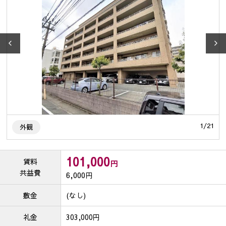
1
1
/
21
外観
101,000
賃料
円
共益費
6,000
円
敷金
(なし)
礼金
303,000円