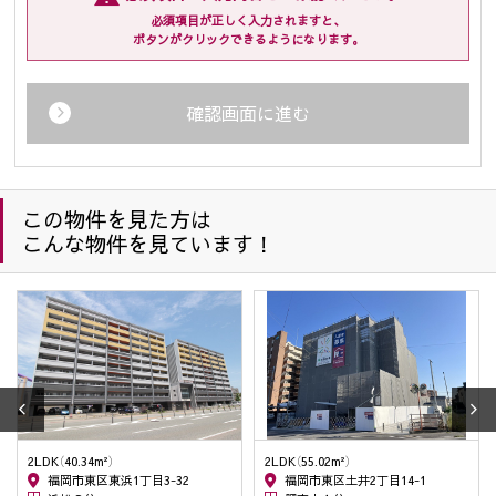
・賃貸については「入居受付審査、紹介カード、結果などの
必須項目が正しく入力されますと、
連絡、賃貸借契約、保証契約、保証委託契約、管理委託契
ボタンがクリックできるようになります。
約、それらに付随する契約の締結、仲介、履行、及び契約
管理、契約後の運営管理、アフターサービス等の実施、解
約・退去精算業務、転居後の連絡」
確認画面に進む
・企業主導型保育事業の運営のため
(2) 住宅等の管理業務を委託された場合、委託された業務を遂
行するために個人情報を利用します。
(3) 上記(1)の利用目的の達成に必要な範囲での、個人情報の第
この物件を見た方は
三者への提供及び第三者からの提供。
こんな物件を見ています！
(4) 上記(1)の業務及び情報、サービスの提供のための郵便物、
電話、電子メール等による営業活動。
(5) 情報、サービスの提供については、ご本人からの申し出が
ありましたら、利用を停止致します。
(6) 個人情報保護のため、当社が以前から保有しています個人
情報の利用にあたっては、本人の同意を得たうえでご利用
させて頂きます。
(7) 防犯のための監視カメラの画像
(8) 名刺交換などで取得した取引先様の個人情報は、業務連
2LDK（40.34m²）
2LDK（55.02m²）
絡・業務依頼・業務に関連する情報提供のために使用しま
福岡市東区東浜1丁目3-32
福岡市東区土井2丁目14-1
す。