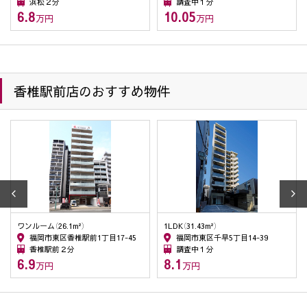
浜松２分
調査中１分
(9) 入社希望者の個人情報は入社希望者への情報提供、連絡・
6.8
10.05
万円
万円
採用業務管理のため、入社後は従業員の人事管理の目的の
ために使用します。退職した従業員の情報は、在職中に管
理していた情報の開示等の申し出があった場合、その回答
のため利用します。
香椎駅前店のおすすめ物件
２．個人情報の委託
当社は、1項(1)～(9)の利用目的・業務を履行する為、外部業者
に委託することがあります。この場合、契約等で個人情報の安
全管理に努めます。
３．個人情報の第三者提供
当社が保有する個人情報については、上記1.の利用目的達成の
為に、不動産情報、お名前、ご住所等の所要項目に付いては、
書面、郵便物、電話、電子メール、広告媒体等により、次の第
ワンルーム（26.1m²）
1LDK（31.43m²）
三者に提供される場合がございます。尚、ご本人からの申し出
福岡市東区香椎駅前1丁目17-45
福岡市東区千早5丁目14-39
香椎駅前２分
調査中１分
がありましたら、提供を停止致します。又、第三者への提供に
6.9
8.1
万円
万円
あたっては、機密保持のために必要な措置を講じます。第三者
への個人情報の提供は、停止請求ができますが、契約履行上、
管理上の支障が生じることがあります。