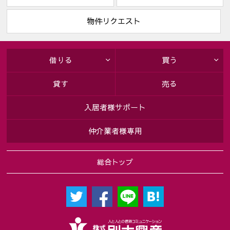
・賃貸借契約に付随する保証契約及び保証委託契約並びにそれ
に関連する業務
物件リクエスト
・リフォーム等のご案内
〔上記お客様情報の管理責任者〕
・株式会社別大興産
借りる
買う
５．本人が個人情報を与えることの任意性及び当該情報を与え
なかった場合に本人に生じる結果
貸す
売る
取引の相手方との契約書等で個人情報を利用（1項(1)～(9)）させ
て頂きますが、個人情報を頂けない場合、契約をお断りするこ
入居者様サポート
とがあります。
仲介業者様専用
６．個人情報に関するお客様の権利
お客様は当社に対し、当社が保有するお客様の個人情報の開示
総合トップ
請求をすることができます。また、万が一当社の保有するお客
様の個人情報に関し誤りがあった場合には、お客様の求めによ
り訂正等をすることができます。この手続き等詳細に関して
は、下記お問い合わせ窓口にお尋ね下さい。
７．本人が容易に認識できない方法によって個人情報を取得す
る場合