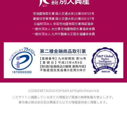
当社は、お客様個々のニーズに合わせてウェブサイトをカスタ
マイズしたり、ウェブサイトの内容やご提供するサービスをお
宅地建物取引業 国土交通大臣(3)第008722号
賃貸住宅管理業 国土交通大臣(2)第003127号
客様が、よりご満足いただけるよう改良したりするため、クッ
公益財団法人 全国宅地建物取引業保証協会
キー等を使用することがあります。
一般社団法人 大分県宅地建物取引業協会会員
一般社団法人 九州不動産公正取引協議会会員
８．安全管理措置
(1) 個人情報の取り扱いに係る規程の整備
・個人情報の取得、利用、保存、提供、削除、廃棄等のすべて
の局面における取り扱い方法や従業者の役割を、各種規程に定
めています。
(2) 組織的安全管理措置
・個人情報の取り扱いに関する個人情報保護管理者を設置して
います。
・個人情報の取り扱いにおいて従業者に付与する権限、範囲を
(C)2026 BETSUDAI KOHSAN All Rights Reserved.
明確にしたうえで、点検を実施し、法令違反や漏えいなどの問
このサイトに掲載している全ての情報及び画像の無断転載を禁止します。
題発生時の報告体制を整備しています。
著作権は株式会社別大興産またはその情報提供者に帰属します。
・個人情報の取り扱いに関する内部監査や第三者認証監査を定
期的に行い、問題点が確認された場合は是正措置を講じます。
(3) 人的安全管理措置
・個人情報に関する法令違反や漏えいによる影響の重大さと、