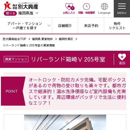
0
福岡県版
MENU
借りる
お気に入り
閲覧
・
検索履歴
Language
アパート・マンション
物件
店舗紹介
来店予約
一戸建てを探す
リクエスト
別大興産総合TOP
福岡県 賃貸物件
福岡市東区
リバーランド箱崎Ⅴ 205号室の賃貸情報
リバーランド箱崎Ⅴ 205号室
賃貸マンション
追加
オートロック・防犯カメラ完備。宅配ボックス
があるので荷物の受け取りも楽々です。都市ガ
スで経済的！温水洗浄便座など室内設備も充実
POINT
しています。周辺環境がバッチリで生活に便利
なエリア！