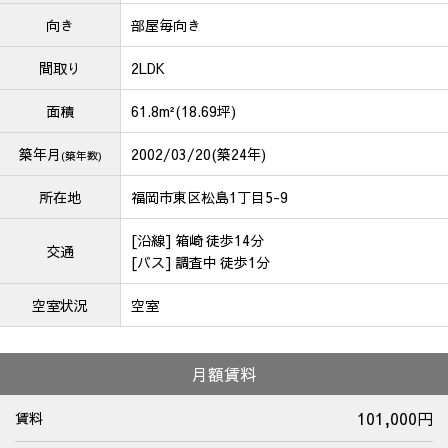
向き
部屋毎向き
間取り
2LDK
面積
61.8m²(18.69坪)
築年月
2002/03/20(築24年)
(築年数)
所在地
福岡市東区松島1丁目5-9
[沿線] 箱崎 徒歩14分
交通
[バス] 調査中 徒歩1分
空室状況
空室
月額賃料
101,000円
賃料