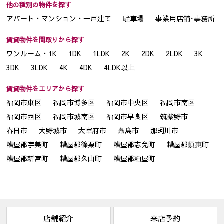
(1) 取引の相手方となる者または見込者。あるいは取引の相手
他の種別の物件を探す
方となるもの又は見込者から委託を受けた賃貸運営会社等。
アパート・マンション・一戸建て
駐車場
事業用店舗･事務所
(2) 他の宅建・不動産管理業者。
(3) 建物の所有者、貸主、又は、建物所有者から委託を受けた
賃貸物件を間取りから探す
賃貸管理運営会社等。
ワンルーム・1K
1DK
1LDK
2K
2DK
2LDK
3K
(4) 賃料収納に関する大分銀行などの金融機関等
3DK
3LDK
4K
4DK
4LDK以上
(5) 賃料債務保証に関わる家賃保証会社
賃貸物件をエリアから探す
４．個人情報を共同利用する場合
福岡市東区
福岡市博多区
福岡市中央区
福岡市南区
当社は下記のとおりお客様の個人情報を共同利用いたします。
なお、共同利用させていただくにあたっては、公正競争の確保
福岡市西区
福岡市城南区
福岡市早良区
筑紫野市
に十分配慮いたします。
春日市
大野城市
大宰府市
糸島市
那珂川市
〔共同して利用するお客様情報〕
糟屋郡宇美町
糟屋郡篠栗町
糟屋郡志免町
糟屋郡須惠町
・お客様基本情報（氏名、住所、電話番号、メールアドレス等）
糟屋郡新宮町
糟屋郡久山町
糟屋郡粕屋町
・新しく居住される物件に関する情報（所在地、賃料、設備等）
・法務局から取得する全部事項証明書
〔共同利用する者の範囲〕
・株式会社マネージメント保証
・株式会社シティ開発
〔共同利用する者の利用目的〕
店舗紹介
来店予約