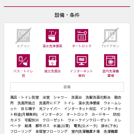
設備・条件
エアコン
温水洗浄便座
オートロック
TVドアホン
バス・トイレ
独立洗面台
インターネット
室内洗濯機
別
無料
置場
設備
風呂・トイレ別室 浴室 シャワー 洗面台 洗髪洗面化粧台 脱衣
所 洗面所独立 洗面所にドア トイレ 温水洗浄便座 ウォームレ
ット ＢＳ端子 光ファイバー インターネット対応 インターネッ
ト料金(月額無料) インターホン オートロック カードキー 防犯
カメラ 宅配BOX クローゼット ウォークインクローゼット エレ
ベータ 給湯 都市ガス 水道(公営) 電気(公メータ) 排水(下水)
フローリング 全居室フローリング 室内洗濯機置き場 洗濯機置