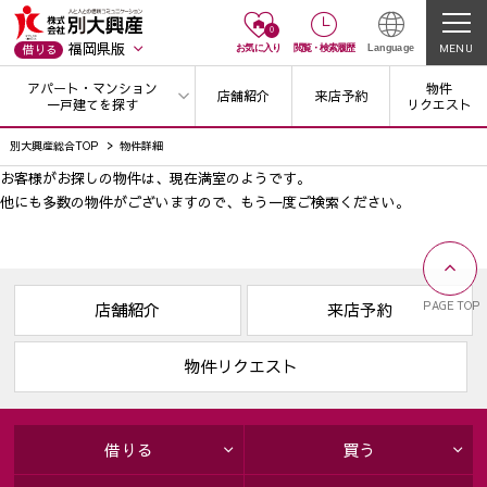
0
福岡県版
MENU
借りる
お気に入り
閲覧
・
検索履歴
Language
アパート・マンション
物件
店舗紹介
来店予約
一戸建てを探す
リクエスト
別大興産総合TOP
物件詳細
お客様がお探しの物件は、現在満室のようです。
他にも多数の物件がございますので、
もう一度ご検索ください。
PAGE TOP
店舗紹介
来店予約
物件リクエスト
借りる
買う