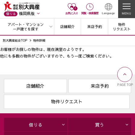
0
福岡県版
MENU
借りる
お気に入り
閲覧
・
検索履歴
Language
アパート・マンション
物件
店舗紹介
来店予約
一戸建てを探す
リクエスト
別大興産総合TOP
物件詳細
お客様がお探しの物件は、現在満室のようです。
他にも多数の物件がございますので、
もう一度ご検索ください。
PAGE TOP
店舗紹介
来店予約
物件リクエスト
借りる
買う