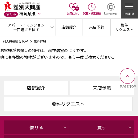
0
福岡県版
MENU
借りる
お気に入り
閲覧
・
検索履歴
Language
アパート・マンション
物件
店舗紹介
来店予約
一戸建てを探す
リクエスト
別大興産総合TOP
物件詳細
お客様がお探しの物件は、現在満室のようです。
他にも多数の物件がございますので、
もう一度ご検索ください。
PAGE TOP
店舗紹介
来店予約
物件リクエスト
借りる
買う