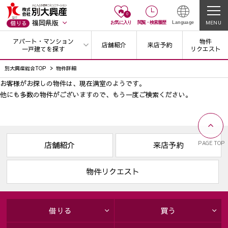
0
福岡県版
MENU
借りる
お気に入り
閲覧
・
検索履歴
Language
アパート・マンション
物件
店舗紹介
来店予約
一戸建てを探す
リクエスト
別大興産総合TOP
物件詳細
お客様がお探しの物件は、現在満室のようです。
他にも多数の物件がございますので、
もう一度ご検索ください。
PAGE TOP
店舗紹介
来店予約
物件リクエスト
借りる
買う