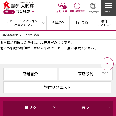
0
福岡県版
MENU
借りる
お気に入り
閲覧
・
検索履歴
Language
アパート・マンション
物件
店舗紹介
来店予約
一戸建てを探す
リクエスト
別大興産総合TOP
物件詳細
お客様がお探しの物件は、現在満室のようです。
他にも多数の物件がございますので、
もう一度ご検索ください。
PAGE TOP
店舗紹介
来店予約
物件リクエスト
借りる
買う