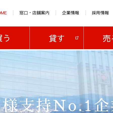
OME
窓口・店舗案内
企業情報
採用情報
買う
貸す
売
様支持No.1