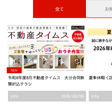
全て
お
NEW
令和8年度8月不動産タイムス 大分合同新
夏季休暇＜
聞折込チラシ
info
2026/08/08
info