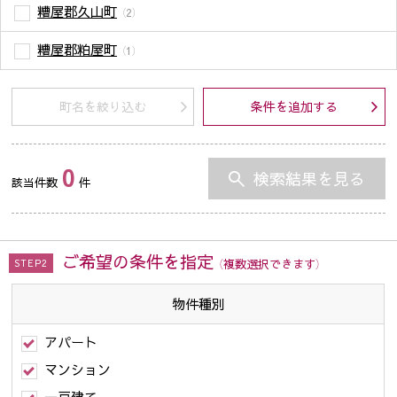
糟屋郡久山町
（2）
糟屋郡粕屋町
（1）
町名を絞り込む
条件を追加する
0
検索結果を見る
該当件数
件
ご希望の条件を指定
（複数選択できます）
STEP2
物件種別
アパート
マンション