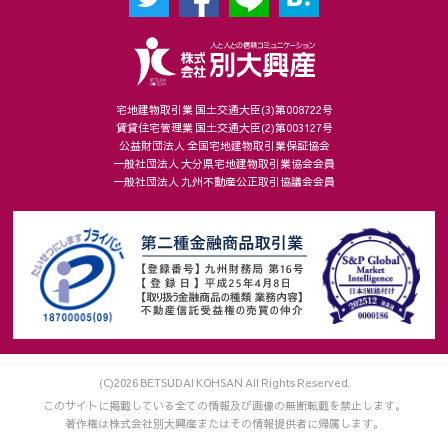
宅地建物取引業 国土交通大臣(3)第008722号
賃貸住宅管理業 国土交通大臣(2)第003127号
公益財団法人 全国宅地建物取引業保証協会
一般社団法人 大分県宅地建物取引業協会会員
一般社団法人 九州不動産公正取引協議会会員
(C)2026 BETSUDAI KOHSAN All Rights Reserved.
このサイトに掲載している全ての情報及び画像の無断転載を禁止します。
著作権は株式会社別大興産またはその情報提供者に帰属します。