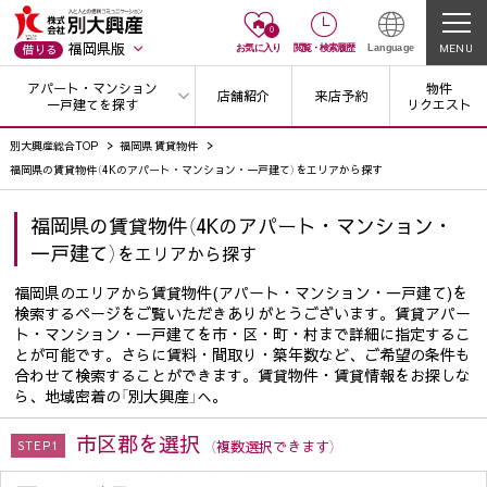
0
福岡県版
MENU
借りる
お気に入り
閲覧
・
検索履歴
Language
アパート・マンション
物件
店舗紹介
来店予約
一戸建てを探す
リクエスト
別大興産総合TOP
福岡県 賃貸物件
福岡県の賃貸物件（4Kのアパート・マンション・一戸建て）をエリアから探す
福岡県の賃貸物件（4Kのアパート・マンション・
一戸建て）
をエリアから探す
福岡県のエリアから賃貸物件(アパート・マンション・一戸建て)を
検索するページをご覧いただきありがとうございます。賃貸アパー
ト・マンション・一戸建てを市・区・町・村まで詳細に指定するこ
とが可能です。さらに賃料・間取り・築年数など、ご希望の条件も
合わせて検索することができます。賃貸物件・賃貸情報をお探しな
ら、地域密着の「別大興産」へ。
市区郡を選択
（複数選択できます）
STEP1