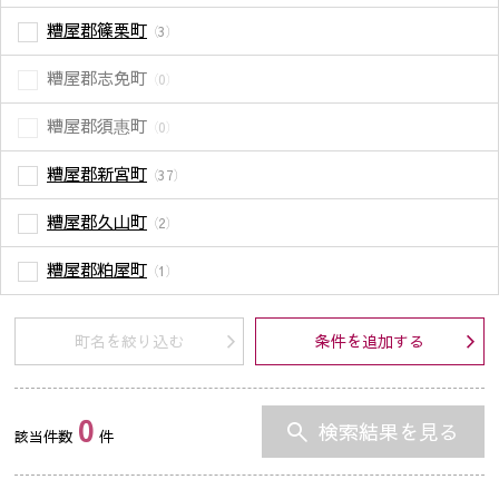
糟屋郡篠栗町
（3）
糟屋郡志免町
（0）
糟屋郡須惠町
（0）
糟屋郡新宮町
（37）
糟屋郡久山町
（2）
糟屋郡粕屋町
（1）
町名を絞り込む
条件を追加する
0
検索結果を見る
該当件数
件