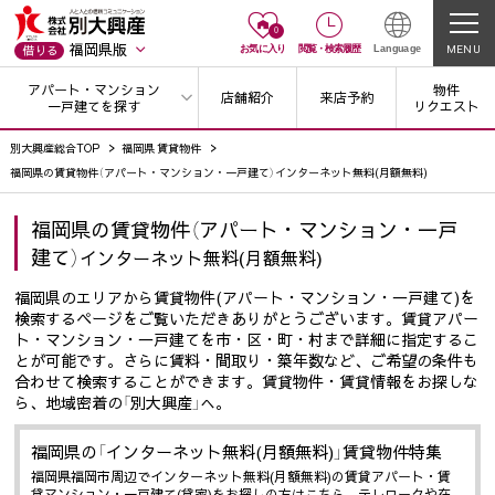
0
福岡県版
MENU
借りる
お気に入り
閲覧
・
検索履歴
Language
アパート・マンション
物件
店舗紹介
来店予約
一戸建てを探す
リクエスト
別大興産総合TOP
福岡県 賃貸物件
福岡県の賃貸物件（アパート・マンション・一戸建て）インターネット無料(月額無料)
福岡県の賃貸物件（アパート・マンション・一戸
建て）
インターネット無料(月額無料)
福岡県のエリアから賃貸物件(アパート・マンション・一戸建て)を
検索するページをご覧いただきありがとうございます。賃貸アパー
ト・マンション・一戸建てを市・区・町・村まで詳細に指定するこ
とが可能です。さらに賃料・間取り・築年数など、ご希望の条件も
合わせて検索することができます。賃貸物件・賃貸情報をお探しな
ら、地域密着の「別大興産」へ。
福岡県の「インターネット無料(月額無料)」賃貸物件特集
福岡県福岡市周辺でインターネット無料(月額無料)の賃貸アパート・賃
貸マンション・一戸建て(貸家)をお探しの方はこちら。テレワークや在