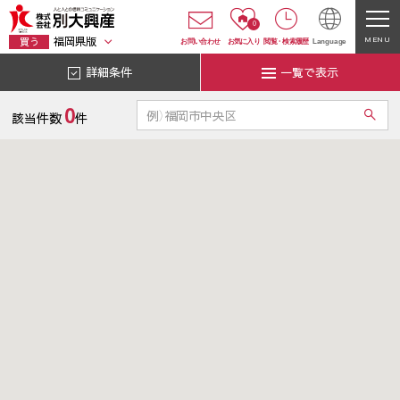
0
福岡県版
MENU
買う
お問い合わせ
お気に入り
閲覧
・
検索履歴
Language
詳細条件
一覧で表示
0
該当件数
件