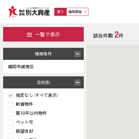
買う
福岡県版
2
一覧で表示
該当件数
件
検索条件
福岡市城南区
目的別
指定なし（すべて表示）
新着物件
築10年以内物件
ペット可
眺望良好