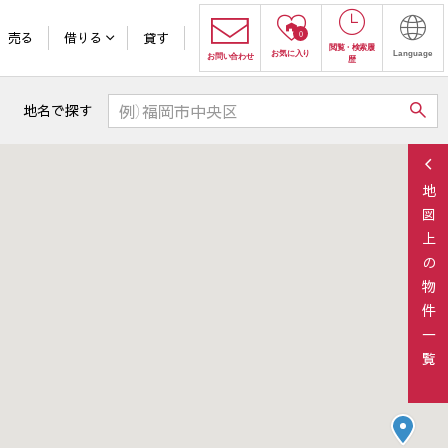
売る
借りる
貸す
0
閲覧
・
検索履
お気に入り
Language
お問い合わせ
歴
地名で探す
地図上の物件一覧