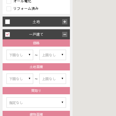
オール電化
リフォーム済み
土地
一戸建て
価格
～
土地面積
～
間取り
建物面積