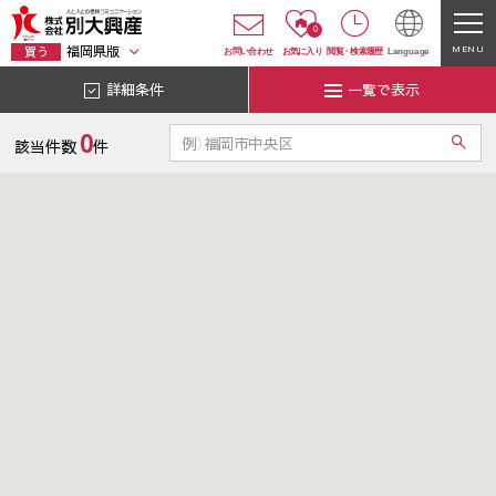
0
福岡県版
MENU
買う
お問い合わせ
お気に入り
閲覧
・
検索履歴
Language
詳細条件
一覧で表示
0
該当件数
件