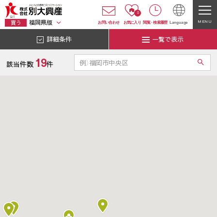
0
福岡県版
MENU
買う
お問い合わせ
お気に入り
閲覧
・
検索履歴
Language
詳細条件
一覧で表示
19
該当件数
件