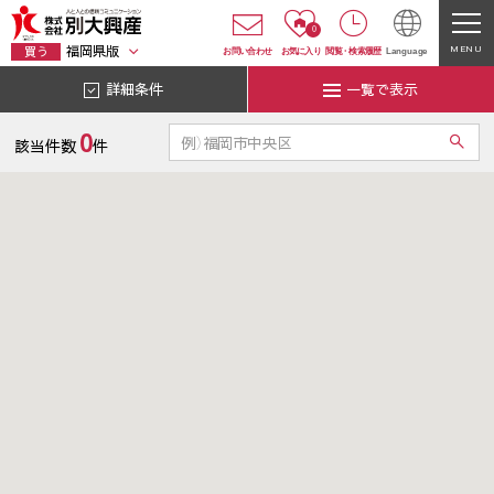
0
福岡県版
MENU
買う
お問い合わせ
お気に入り
閲覧
・
検索履歴
Language
詳細条件
一覧で表示
0
該当件数
件