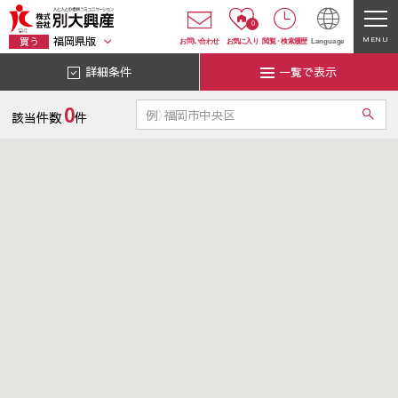
0
福岡県版
MENU
買う
お問い合わせ
お気に入り
閲覧
・
検索履歴
Language
詳細条件
一覧で表示
0
該当件数
件