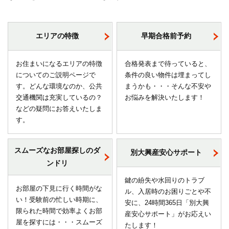
エリアの特徴
早期合格前予約
お住まいになるエリアの特徴
合格発表まで待っていると、
についてのご説明ページで
条件の良い物件は埋まってし
す。どんな環境なのか、公共
まうかも・・・そんな不安や
交通機関は充実しているの？
お悩みを解決いたします！
などの疑問にお答えいたしま
す。
スムーズなお部屋探しのダ
別大興産安心サポート
ンドリ
鍵の紛失や水回りのトラブ
お部屋の下見に行く時間がな
ル、入居時のお困りごとや不
い！受験前の忙しい時期に、
安に、24時間365日「別大興
限られた時間で効率よくお部
産安心サポート」がお応えい
屋を探すには・・・スムーズ
たします！