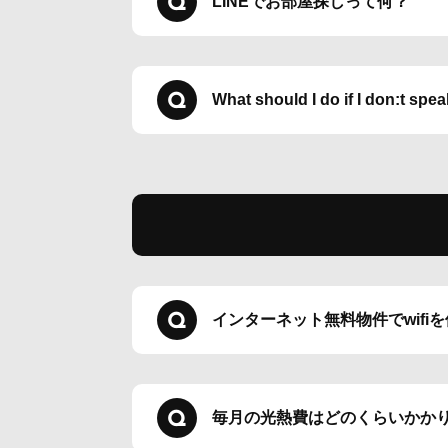
LINEでお部屋探しって何？
What should I do if I don:t sp
インターネット無料物件でwifi
毎月の光熱費はどのくらいかか