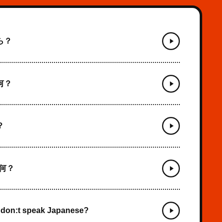
ら？
何？
？
て何？
 I don:t speak Japanese?