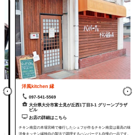
洋風kitchen 縁
097-541-5569
大分県大分市富士見が丘西1丁目3-1 グリーンプラザ
ビル
お店の詳細はこちら
チキン南蛮の本場宮崎で修行したシェフが作るチキン南蛮は最高の味
洋食キッチン縁独自の製法で調理するハンバーグも自慢の一品です。