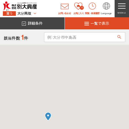
0
大分県版
MENU
買う
お問い合わせ
お気に入り
閲覧
・
検索履歴
Language
詳細条件
一覧で表示
1
該当件数
件