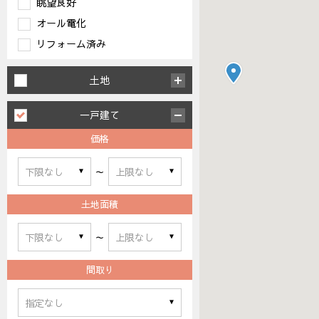
眺望良好
オール電化
リフォーム済み
土地
一戸建て
価格
～
土地面積
～
間取り