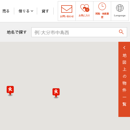
売る
借りる
貸す
0
閲覧
・
検索履
お気に入り
Language
お問い合わせ
歴
地名で探す
地図上の物件一覧