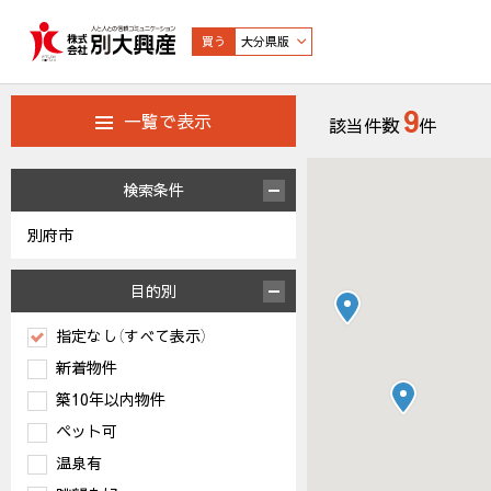
買う
大分県版
9
一覧で表示
該当件数
件
検索条件
別府市
目的別
指定なし（すべて表示）
新着物件
築10年以内物件
ペット可
温泉有