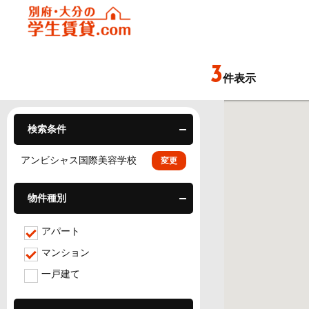
3
件表示
検索条件
アンビシャス国際美容学校
変更
物件種別
アパート
マンション
一戸建て