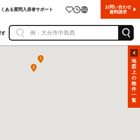
お問い合わせ
よくある質問
入居者サポート
資料請求
探す
地
図
上
の
物
件
一
覧